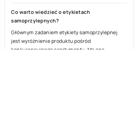
Co warto wiedzieć o etykietach
samoprzylepnych?
Głównym zadaniem etykiety samoprzylepnej
jest wyróżnienie produktu pośród
konkurencyjnego asortymentu. Ma ona
skutecznie przyciągnąć wzrok i przekazać
odbiorcy wszystkie najważniejsze […]
Ostatnie wpisy
Z jakich elementów składa się układ
zawieszenia w samochodach osobowych?