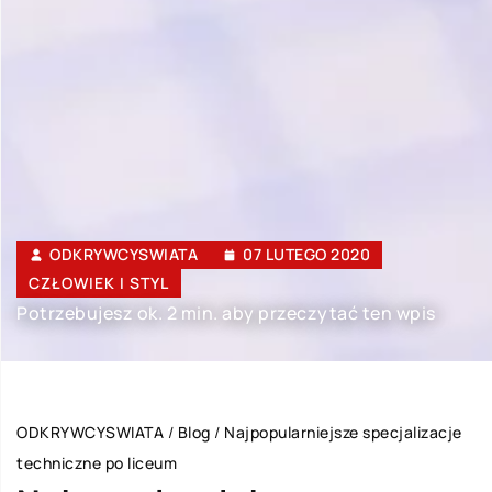
ODKRYWCYSWIATA
07 LUTEGO 2020
CZŁOWIEK I STYL
Potrzebujesz ok. 2 min. aby przeczytać ten wpis
ODKRYWCYSWIATA
/
Blog
/
Najpopularniejsze specjalizacje
techniczne po liceum