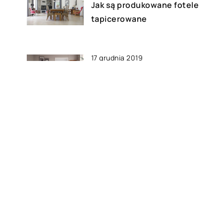
Jak są produkowane fotele
tapicerowane
17 grudnia 2019
Jak urządzić salon z kuchnią w
małym mieszkaniu?
07 stycznia 2022
Jakie elementy wyposażenia
pomogą przy zmianie wnętrza?