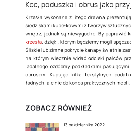
Koc, poduszka i obrus jako przy
Jaki strój kąpielow
Strój kąpielowy nie 
Krzesła wykonane z litego drewna prezentuj
częścią garderoby k
siedziskami kubełkowymi z tworzyw sztucznych
to mają kompleksy, k
wnętrz, jednak są niewygodne. By poprawić ko
większości są jedyn
krzesła
, dzięki, którym będziemy mogli spędz
Śliskie lub zimne pokrycie kanapy świetnie zas
na którym wiecznie widać odciski palców prz
jadalnego ozdóbmy podkładkami pasującymi 
obrusem. Kupując kilka tekstylnych dodat
ładnych, ale nie do końca praktycznych mebli.
ZOBACZ RÓWNIEŻ
13 października 2022