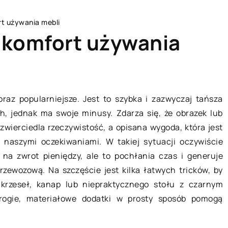
rt używania mebli
e komfort używania
BIZNES I MARKETING
oraz popularniejsze. Jest to szybka i zazwyczaj tańsza
h, jednak ma swoje minusy. Zdarza się, że obrazek lub
zwierciedla rzeczywistość, a opisana wygoda, która jest
naszymi oczekiwaniami. W takiej sytuacji oczywiście
a zwrot pieniędzy, ale to pochłania czas i generuje
rzewozową. Na szczęście jest kilka łatwych tricków, by
krzeseł, kanap lub niepraktycznego stołu z czarnym
edrogie, materiałowe dodatki w prosty sposób pomogą
22 października 2019