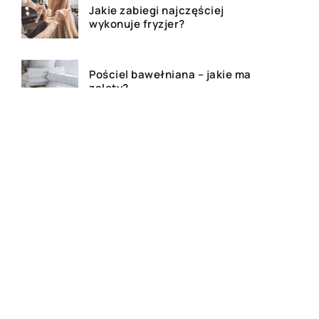
Jakie zabiegi najczęściej
wykonuje fryzjer?
Pościel bawełniana – jakie ma
zalety?
Gluten – co warto wiedzieć?
Bluza z własnym nadrukiem –
czy to dobry pomysł na
prezent?
Festiwale muzyczne – na czym
polegają?