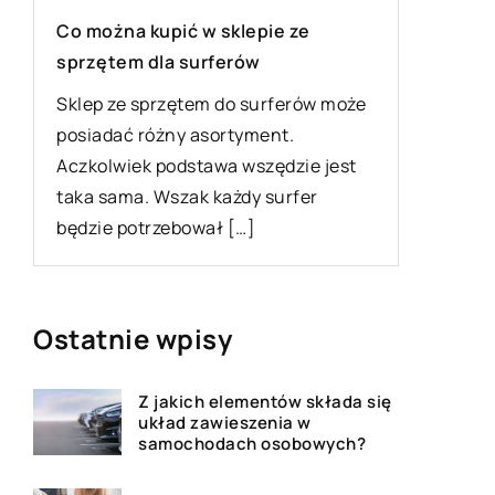
Jaki str
Co można kupić w sklepie ze
sprzętem dla surferów
Strój ką
częścią 
Sklep ze sprzętem do surferów może
to mają 
posiadać różny asortyment.
większoś
Aczkolwiek podstawa wszędzie jest
taka sama. Wszak każdy surfer
będzie potrzebował […]
Ostatnie wpisy
Z jakich elementów składa się
układ zawieszenia w
samochodach osobowych?