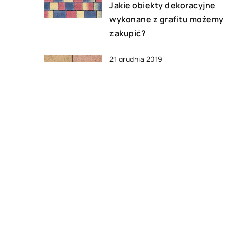
Jakie obiekty dekoracyjne
wykonane z grafitu możemy
zakupić?
21 grudnia 2019
Na co zwrócić uwagę przy
wyborze płytek do domu?
29 maja 2021
Dlaczego warto korzystać z
energii odnawialnej?
DODAJ KOMENTARZ