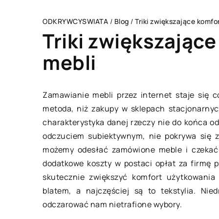
ODKRYWCYSWIATA
/
Blog
/
Triki zwiększające komfo
Triki zwiększając
mebli
CZŁOWIEK I STYL
Zamawianie mebli przez internet staje się c
metoda, niż zakupy w sklepach stacjonarnyc
charakterystyka danej rzeczy nie do końca od
odczuciem subiektywnym, nie pokrywa się z 
możemy odesłać zamówione meble i czekać n
dodatkowe koszty w postaci opłat za firmę p
skutecznie zwiększyć komfort użytkowania 
blatem, a najczęściej są to tekstylia. Ni
08 maja 2021
odczarować nam nietrafione wybory.