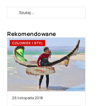
Rekomendowane
CZŁOWIEK I STYL
CZŁOWIE
08 maja 
26 listopada 2018