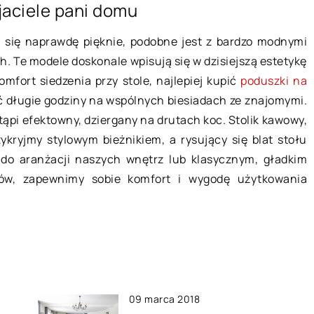
jaciele pani domu
y wybrać na lato?
Jak wziąć kredyt na zakup domu?
jest ulubioną
Większość osób, aby kupić
ą się naprawdę pięknie, podobne jest z bardzo modnymi
obiet, a wpływ na
wymarzone mieszkanie czy nabyć
. Te modele doskonale wpisują się w dzisiejszą estetykę
tóre w
dom musi wziąć kredyt hipoteczny.
mfort siedzenia przy stole, najlepiej kupić
poduszki na
ie wymysłem […]
Banki mają bardzo wiele ofert
ać długie godziny na wspólnych biesiadach ze znajomymi.
kredytów hipotecznych, […]
tąpi efektowny, dziergany na drutach koc. Stolik kawowy,
ykryjmy stylowym bieżnikiem, a rysujący się blat stołu
do aranżacji naszych wnętrz lub klasycznym, gładkim
ków, zapewnimy sobie komfort i wygodę użytkowania
09 marca 2018