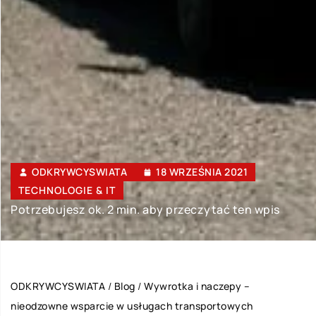
ODKRYWCYSWIATA
18 WRZEŚNIA 2021
TECHNOLOGIE & IT
Potrzebujesz ok. 2 min. aby przeczytać ten wpis
ODKRYWCYSWIATA
/
Blog
/
Wywrotka i naczepy –
nieodzowne wsparcie w usługach transportowych