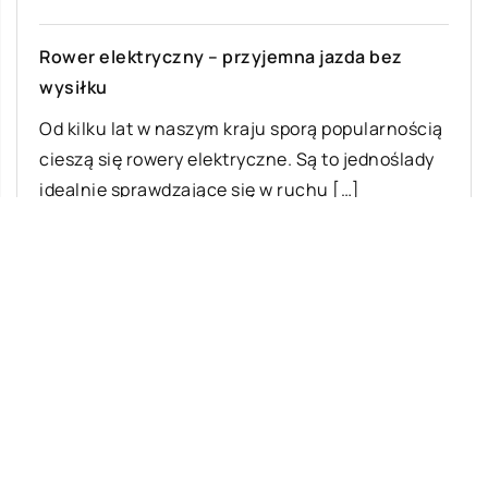
Rower elektryczny – przyjemna jazda bez
wysiłku
Od kilku lat w naszym kraju sporą popularnością
cieszą się rowery elektryczne. Są to jednoślady
idealnie sprawdzające się w ruchu […]
Ostatnie wpisy
Z jakich elementów składa się układ
zawieszenia w samochodach osobowych?