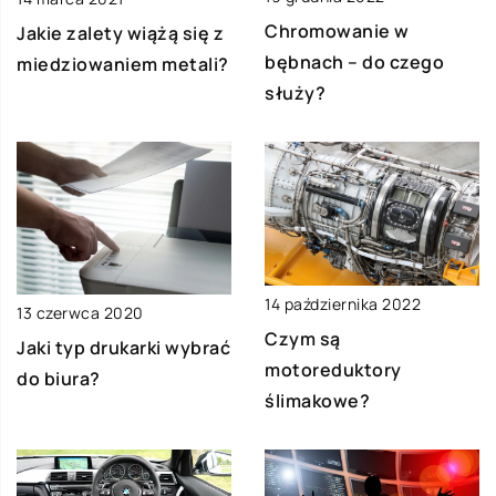
Chromowanie w
Jakie zalety wiążą się z
bębnach – do czego
miedziowaniem metali?
służy?
14 października 2022
13 czerwca 2020
Czym są
Jaki typ drukarki wybrać
motoreduktory
do biura?
ślimakowe?