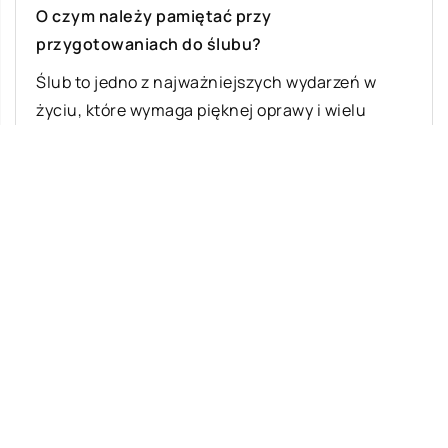
O czym należy pamiętać przy
przygotowaniach do ślubu?
Ślub to jedno z najważniejszych wydarzeń w
życiu, które wymaga pięknej oprawy i wielu
przygotowań. Pierwsze kroki Państwo Młodzi
kierują […]
Ostatnie wpisy
Z jakich elementów składa się układ
zawieszenia w samochodach osobowych?
Jakie zabiegi najczęściej wykonuje
fryzjer?