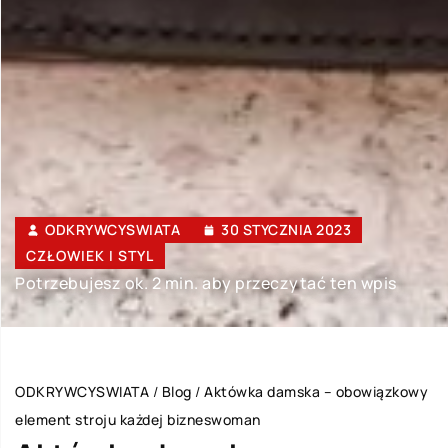
ODKRYWCYSWIATA
30 STYCZNIA 2023
CZŁOWIEK I STYL
Potrzebujesz ok. 2 min. aby przeczytać ten wpis
ODKRYWCYSWIATA
/
Blog
/
Aktówka damska – obowiązkowy
element stroju każdej bizneswoman