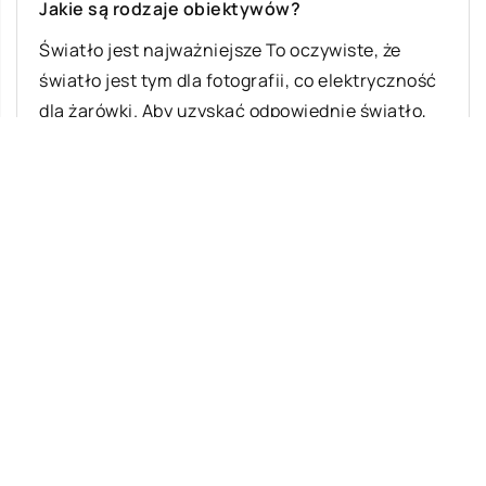
Jakie są rodzaje obiektywów?
Światło jest najważniejsze To oczywiste, że
światło jest tym dla fotografii, co elektryczność
dla żarówki. Aby uzyskać odpowiednie światło,
lustrzanki […]
Ostatnie wpisy
Z jakich elementów składa się układ
zawieszenia w samochodach osobowych?
Jakie zabiegi najczęściej wykonuje
fryzjer?