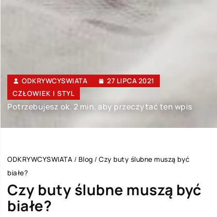
ODKRYWCYSWIATA
27 LIPCA 2021
CZŁOWIEK I STYL
Potrzebujesz ok. 2 min. aby przeczytać ten wpis
ODKRYWCYSWIATA
/
Blog
/
Czy buty ślubne muszą być
białe?
Czy buty ślubne muszą być
białe?