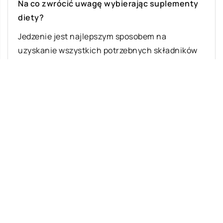
Na co zwrócić uwagę wybierając suplementy
diety?
Jedzenie jest najlepszym sposobem na
uzyskanie wszystkich potrzebnych składników
odżywczych. Jeśli jednak uważamy, że dieta nie
jest wystarczająca, suplementy mogą […]
Ostatnie wpisy
Z jakich elementów składa się układ
zawieszenia w samochodach osobowych?
Jakie zabiegi najczęściej wykonuje
fryzjer?