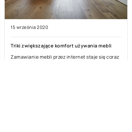
03
Z
15 września 2020
W
Ka
Triki zwiększające komfort używania mebli
or
Zamawianie mebli przez internet staje się coraz
on
popularniejsze. Jest to szybka i zazwyczaj
tańsza metoda, niż zakupy w sklepach
stacjonarnych, […]
Ostatnie wpisy
Z jakich elementów składa się układ