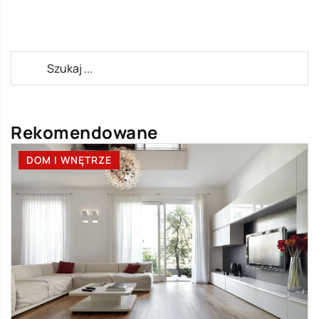
Rekomendowane
DOM I WNĘTRZE
B