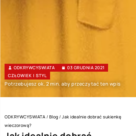
ODKRYWCYSWIATA
03 GRUDNIA 2021
CZŁOWIEK I STYL
Potrzebujesz ok. 2 min. aby przeczytać ten wpis
ODKRYWCYSWIATA
/
Blog
/
Jak idealnie dobrać sukienkę
wieczorową?
Jak idealnie dobrać