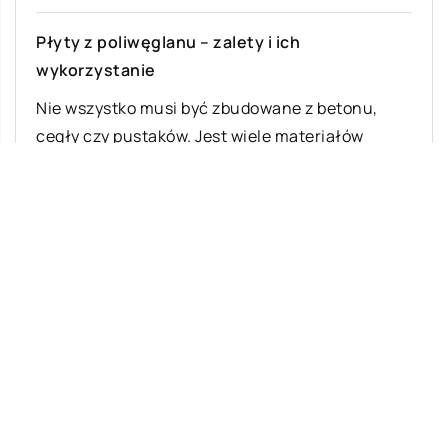
Płyty z poliwęglanu – zalety i ich
wykorzystanie
Nie wszystko musi być zbudowane z betonu,
cegły czy pustaków. Jest wiele materiałów
budowlanych, które znakomicie znajdują się w
konkretnych […]
Ostatnie wpisy
Z jakich elementów składa się układ
zawieszenia w samochodach osobowych?