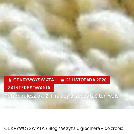
ODKRYWCYSWIATA
21 LISTOPADA 2020
ZAINTERESOWANIA
Potrzebujesz ok. 2 min. aby przeczytać ten wpis
ODKRYWCYSWIATA
/
Blog
/
Wizyta u groomera – co zrobić,