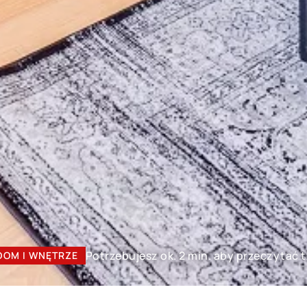
Potrzebujesz ok. 2 min. aby przeczytać 
DOM I WNĘTRZE