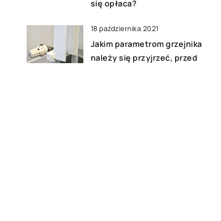
się opłaca?
18 października 2021
Jakim parametrom grzejnika
należy się przyjrzeć, przed
dokonaniem zakupu?
12 listopada 2019
Nastrój jak z Dziadka do
Orzechów – jak wprowadzić
tradycyjny wystrój do wnętrz
na Boże Narodzenie?