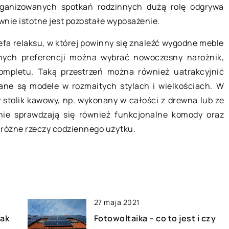
rganizowanych spotkań rodzinnych dużą rolę odgrywa
szenia
Korzyści z posiadania centralneg
wnie istotne jest pozostałe wyposażenie.
odkurzacza
fa relaksu, w której powinny się znaleźć wygodne meble
hodu osobowego
System centralnego odkurzania
nych preferencji można wybrać nowoczesny narożnik,
j istotnych jego
ułatwia sprzątanie. Zawiera on
ompletu. Taką przestrzeń można również uatrakcyjnić
iada ono
szeroką gamę akcesoriów, które
ne są modele w rozmaitych stylach i wielkościach. W
mierze za
odkurzają, mopują, a nawet myją
y stolik kawowy, np. wykonany w całości z drewna lub ze
 w […]
podłogi. Dzięki wbudowanej filtracji
ie sprawdzają się również funkcjonalne komody oraz
[…]
 różne rzeczy codziennego użytku.
27 maja 2021
jak
Fotowoltaika – co to jest i czy