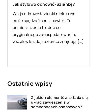
Jak stylowo odnowić łazienkę?
Jak ele
o
wpływaj
Wizja odnowy łazienki niektórym
może spędzać sen z powiek. To
Zawiesz
pomieszczenie trudne do
to jeden 
oryginalnego zagospodarowania,
podzesp
wszak w każdej łazience znajdują […]
bowiem 
zachowan
,
Ostatnie wpisy
Z jakich elementów składa się
układ zawieszenia w
samochodach osobowych?