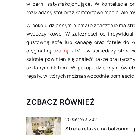
w pełni satysfakcjonujące. W kontekście o
Jak elementy zawie
rozkładany stół oraz komfortowe meble, ale ró
wpływają na jazdę?
W pokoju dziennym niemałe znaczenie ma stre
Zawieszenie samoc
wypoczynkowe. W zależności od indywidual
to jeden z najbardzie
gustowną sofę lub kanapę oraz fotele do k
podzespołów. Odpow
oryginalną
szafką RTV
– w sprzedaży oferowa
bowiem w ogromnej 
salonie powinien się znaleźć także praktyczn
zachowanie pojazdu
szklanym blatem. W pokoju dziennym świetn
regały, w których można swobodnie pomieścić
ZOBACZ RÓWNIEŻ
25 sierpnia 2021
Strefa relaksu na balkonie – 