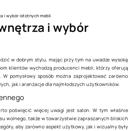
a i wybór istotnych mebli
 wnętrza i wybór
BEZ KATEGORII
zić w dobrym stylu, mając przy tym na uwadze wysoką
om klientów wychodzą producenci mebli, którzy oferują
h. W pomysłowy sposób można zaprojektować zarówno
ych, jak i aranżacje dla najmłodszych użytkowników.
iennego
to poświęcić więcej uwagi jest salon. W tym właśnie
u wolnego, także w towarzystwie zapraszanych bliskich
12 kwietnia 2022
góły, aby zarówno aspekt użytkowy, jak i wizualny były