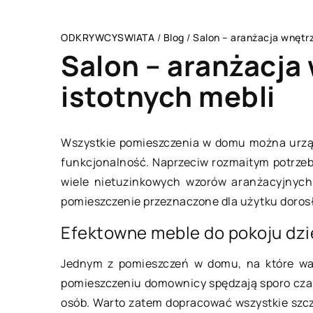
ODKRYWCYSWIATA
/
Blog
/
Salon – aranżacja wnętrz
Salon – aranżacja
istotnych mebli
TECHNOLOGIE & IT
Wszystkie pomieszczenia w domu można urząd
funkcjonalność. Naprzeciw rozmaitym potrzeb
wiele nietuzinkowych wzorów aranżacyjnyc
pomieszczenie przeznaczone dla użytku dorosł
Efektowne meble do pokoju dz
Jednym z pomieszczeń w domu, na które war
pomieszczeniu domownicy spędzają sporo czas
01 listopada 2020
osób. Warto zatem dopracować wszystkie szcze