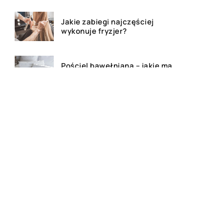
Jakie zabiegi najczęściej
wykonuje fryzjer?
Pościel bawełniana – jakie ma
zalety?
Gluten – co warto wiedzieć?
Bluza z własnym nadrukiem –
czy to dobry pomysł na
prezent?
Festiwale muzyczne – na czym
polegają?