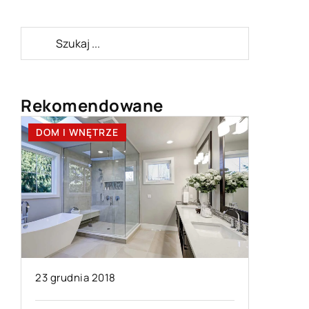
Rekomendowane
DOM I WNĘTRZE
TECHNOL
23 grudnia 2018
01 listo