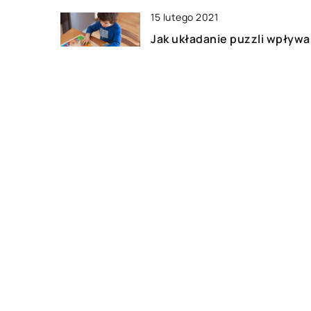
15 lutego 2021
Jak układanie puzzli wpływa
naszą pracę mózgu?
05 października 2022
Makijaż permanentny – Czy
warto się tym zainteresowa
DODAJ KOMENTARZ