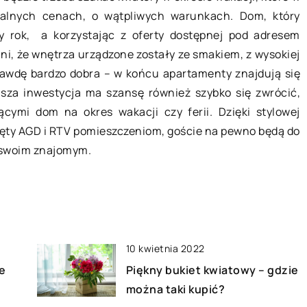
pudełkowej?
naszą p
dalnych cenach, o wątpliwych warunkach. Dom, który
o
W obecnych czasach często
Układanie
y rok, a korzystając z oferty dostępnej pod adresem
jesteśmy zabiegani lub dużo czasu
rozrywką
i, że wnętrza urządzone zostały ze smakiem, z wysokiej
spędzamy w pracy, a jednocześnie
Nie tylk
aprawdę bardzo dobra – w końcu apartamenty znajdują się
chcemy się zdrowo odżywiać –
spędzić w
za inwestycja ma szansę również szybko się zwrócić,
uważamy […]
wszystki
ymi dom na okres wakacji czy ferii. Dzięki stylowej
zęty AGD i RTV pomieszczeniom, goście na pewno będą do
 swoim znajomym.
10 kwietnia 2022
e
Piękny bukiet kwiatowy – gdzie
można taki kupić?