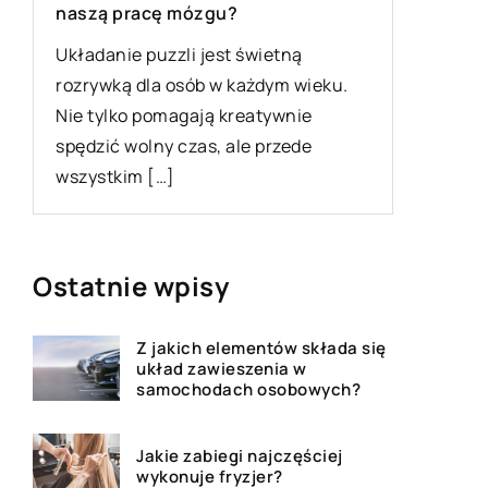
racę mózgu?
Odpowiednim prezentem
 puzzli jest świetną
palacza są akcesoria, kt
 dla osób w każdym wieku.
uprzyjemnią palenie lub
o pomagają kreatywnie
skutecznie wyróżnić się
olny czas, ale przede
Dzięki nim nałóg […]
m […]
Ostatnie wpisy
Z jakich elementów składa się
układ zawieszenia w
samochodach osobowych?
Jakie zabiegi najczęściej
wykonuje fryzjer?