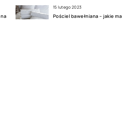
15 lutego 2023
 na
Pościel bawełniana – jakie ma
zalety?
03 lutego 2022
Nauka języka tureckiego – czy
ć?
warto?