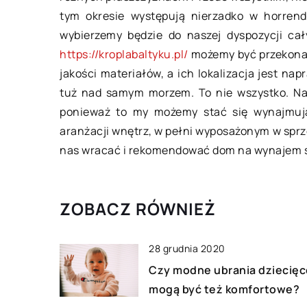
tym okresie występują nierzadko w horren
Odpowiednim prezentem dla każdeg
wybierzemy będzie do naszej dyspozycji cał
palacza są akcesoria, które
https://kroplabaltyku.pl/
możemy być przekonan
uprzyjemnią palenie lub pozwolą
jakości materiałów, a ich lokalizacja jest n
skutecznie wyróżnić się z tłumu.
tuż nad samym morzem. To nie wszystko. Nas
Dzięki nim nałóg […]
ponieważ to my możemy stać się wynajmując
aranżacji wnętrz, w pełni wyposażonym w spr
nas wracać i rekomendować dom na wynajem
ZOBACZ RÓWNIEŻ
28 grudnia 2020
Czy modne ubrania dziecięc
mogą być też komfortowe?