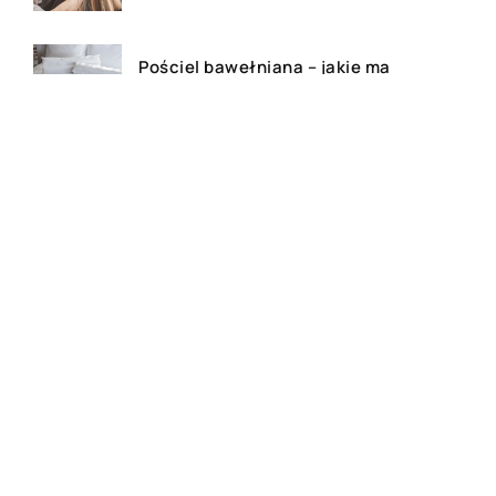
Pościel bawełniana – jakie ma
zalety?
Gluten – co warto wiedzieć?
Bluza z własnym nadrukiem –
czy to dobry pomysł na
prezent?
Festiwale muzyczne – na czym
polegają?