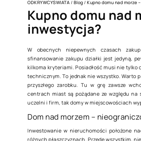
ODKRYWCYSWIATA
/
Blog
/
Kupno domu nad morze – 
Kupno domu nad m
inwestycja?
CZŁOWIEK I STYL
W obecnych niepewnych czasach zakup 
sfinansowanie zakupu działki jest jedyną, p
kilkoma kryteriami. Posiadłość musi nie tylko 
technicznym. To jednak nie wszystko. Warto 
przyszłego zarobku. Tu w grę zawsze wchod
centrach miast są pożądane ze względu na s
uczelni i firm, tak domy w miejscowościach w
15 września 2021
Dom nad morzem – nieogranicz
Inwestowanie w nieruchomości położone nad
Gadżety dla palaczy – jak wyróżnia
różnych płaszczyznach. Przede wszystkim, nie 
się z tłumu?