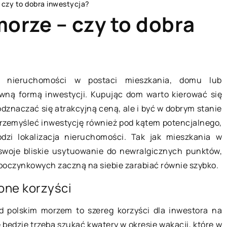
czy to dobra inwestycja?
orze – czy to dobra
FORMA I ZDROWIE
CZŁOWIEK
nieruchomości w postaci mieszkania, domu lub
ewną formą inwestycji. Kupując dom warto kierować się
odznaczać się atrakcyjną ceną, ale i być w dobrym stanie
przemyśleć inwestycję również pod kątem potencjalnego,
zi lokalizacja nieruchomości. Tak jak mieszkania w
woje bliskie usytuowanie do newralgicznych punktów,
ypoczynkowych zaczną na siebie zarabiać równie szybko.
one korzyści
27 lutego 2019
15 lutego
 polskim morzem to szereg korzyści dla inwestora na
ć
Co trzeba wiedzieć o diecie
Jak ukła
będzie trzeba szukać kwatery w okresie wakacji, które w