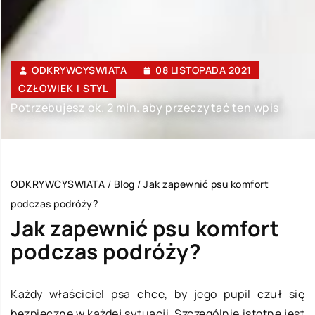
ODKRYWCYSWIATA
08 LISTOPADA 2021
CZŁOWIEK I STYL
Potrzebujesz ok. 2 min. aby przeczytać ten wpis
ODKRYWCYSWIATA
/
Blog
/
Jak zapewnić psu komfort
podczas podróży?
Jak zapewnić psu komfort
podczas podróży?
Każdy właściciel psa chce, by jego pupil czuł się
bezpieczne w każdej sytuacji. Szczególnie istotne jest