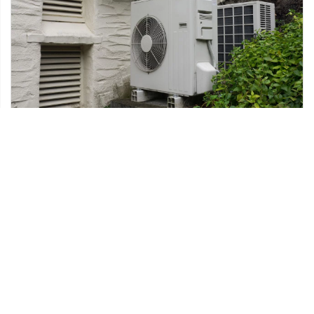
04 listopada 2021
Czym różni się klimatyzacja przemysłowa od
domowej?
Klimatyzacja odgrywa ważną rolę zarówno jeśli
chodzi o wersje przemysłowe jak i te
przeznaczone do użytku domowego. Dzięki temu
mechanizmowi […]