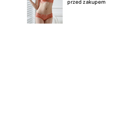
przed zakupem
07 października 2021
Jak dbać o wentylację w
firmie?
DODAJ KOMENTARZ