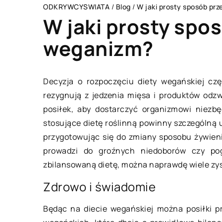
ODKRYWCYSWIATA
/
Blog
/
W jaki prosty sposób pr
W jaki prosty spos
weganizm?
INTERESOWANIA
FORMA I ZDROWIE
Decyzja o rozpoczęciu diety wegańskiej czę
rezygnują z jedzenia mięsa i produktów odzw
posiłek, aby dostarczyć organizmowi niezb
stosujące dietę roślinną powinny szczególną
przygotowując się do zmiany sposobu żywien
prowadzi do groźnych niedoborów czy pog
zbilansowaną dietę, można naprawdę wiele zy
Zdrowo i świadomie
24 lutego 2019
kwietnia 2021
Będąc na diecie wegańskiej można posiłki p
Czy warto stoso