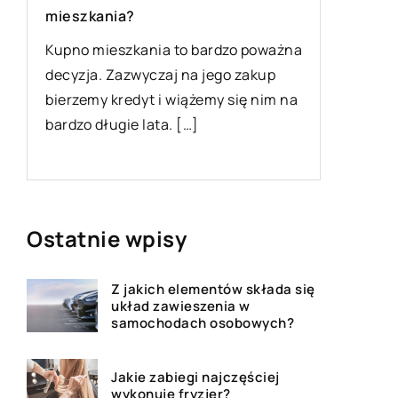
Czym charakteryzują się
diety?
poszczególne silniki?
Każdy 
ażna
Dla większości ludzi samochód to
zdrowi
rzecz, którą napełniają paliwem, w
Szczeg
 na
celu przemieszczenia się z punktu A
zimowy
do punktu B. Ale […]
naraże
Ostatnie wpisy
Z jakich elementów składa się
układ zawieszenia w
samochodach osobowych?
Jakie zabiegi najczęściej
wykonuje fryzjer?