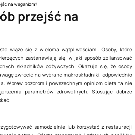
zejść na weganizm?
ób przejść na
CZŁOWIEK I STYL
sto wiąże się z wieloma wątpliwościami. Osoby, które
ierzęcych zastanawiają się, w jaki sposób zbilansować
ędnych składników odżywczych. Okazuje się, że osoby
 uwagę zwrócić na wybrane makroskładniki, odpowiednio
ia. Wbrew pozorom i powszechnym opiniom dieta ta nie
orszenia parametrów zdrowotnych. Stosując dobrze
skać.
18 stycznia 2019
rzygotowywać samodzielnie lub korzystać z restauracji
wać suplementy
Na co zwracać uwagę przy zakup