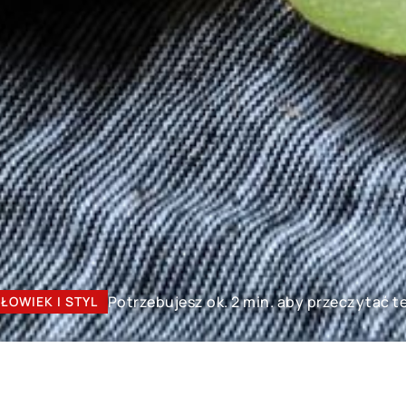
Potrzebujesz ok. 2 min. aby przeczytać t
ŁOWIEK I STYL