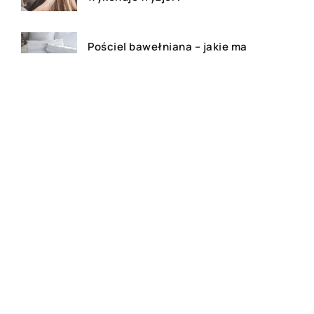
Pościel bawełniana – jakie ma
zalety?
Gluten – co warto wiedzieć?
Bluza z własnym nadrukiem –
czy to dobry pomysł na
prezent?
Festiwale muzyczne – na czym
polegają?