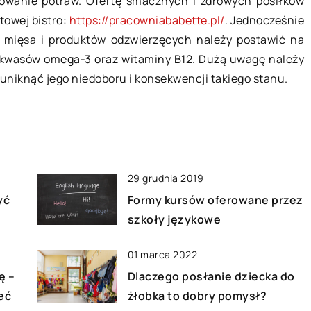
sowanie potraw. Ofertę smacznych i zdrowych posiłków
mieszkania?
towej bistro:
https://pracowniababette.pl/
. Jednocześnie
ieszyć się
Kupno mieszkania to bardzo pow
z mięsa i produktów odzwierzęcych należy postawić na
odpornością.
decyzja. Zazwyczaj na jego zakup
kwasów omega-3 oraz witaminy B12. Dużą uwagę należy
onie jesienno-
bierzemy kredyt i wiążemy się nim
uniknąć jego niedoboru i konsekwencji takiego stanu.
nfekcji jesteśmy
bardzo długie lata. […]
[…]
29 grudnia 2019
yć
Formy kursów oferowane przez
szkoły językowe
01 marca 2022
ę –
Dlaczego posłanie dziecka do
eć
żłobka to dobry pomysł?