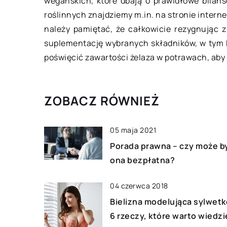
wegańskich, które dbają o prawidłowe bilan
ym charakteryzują się
diety?
roślinnych znajdziemy m.in. na stronie interne
zczególne silniki?
Każdy z nas chce c
należy pamiętać, że całkowicie rezygnując 
 większości ludzi samochód to
zdrowiem i dobrą 
suplementację wybranych składników, w tym 
cz, którą napełniają paliwem, w
Szczególnie w sez
poświęcić zawartości żelaza w potrawach, aby 
u przemieszczenia się z punktu A
zimowym sezonie i
punktu B. Ale […]
narażeni na wiele 
ZOBACZ RÓWNIEŻ
05 maja 2021
Porada prawna – czy może b
ona bezpłatna?
04 czerwca 2018
Bielizna modelująca sylwetk
6 rzeczy, które warto wiedzi