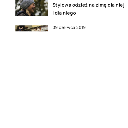
Stylowa odzież na zimę dla niej
i dla niego
09 czerwca 2019
ent
Co ubrać na konferencję
firmową?
14 lipca 2021
 na
Jakie akcesoria nabyć, aby
cieszyć się w pełni VR’em?