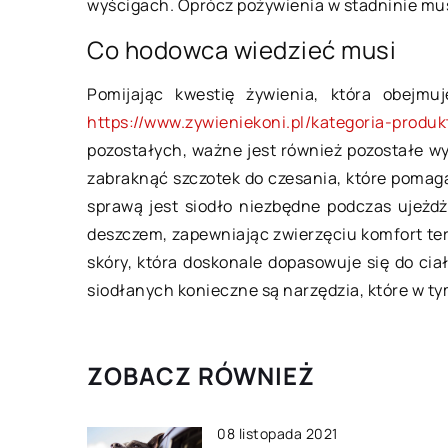
wyścigach. Oprócz pożywienia w stadninie musi
Łatwo jest myśleć, 
ówienie przesyłki kurierskiej?
Co hodowca wiedzieć musi
robi wszystko dobrz
ąc w dzisiejszych czasach
co należałoby zmien
łać paczkę nie trzeba
Pomijając kwestię żywienia, która obejm
poświęcisz […]
ładnego planowania, a wszelkie
https://www.zywieniekoni.pl/kategoria-produ
wy o bezpieczeństwo przesyłki
pozostałych, ważne jest również pozostałe w
na puścić w niepamięć. […]
zabraknąć szczotek do czesania, które pomaga
sprawą jest siodło niezbędne podczas ujeżd
deszczem, zapewniając zwierzęciu komfort ter
skóry, która doskonale dopasowuje się do ci
siodłanych konieczne są narzędzia, które w tym
ZOBACZ RÓWNIEŻ
08 listopada 2021