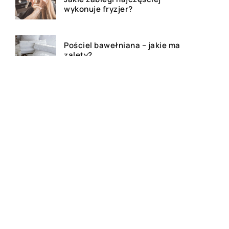
wykonuje fryzjer?
Pościel bawełniana – jakie ma
zalety?
Gluten – co warto wiedzieć?
Bluza z własnym nadrukiem –
czy to dobry pomysł na
prezent?
Festiwale muzyczne – na czym
polegają?