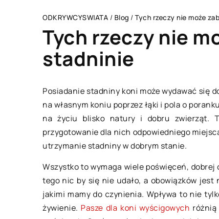
ODKRYWCYSWIATA
/
Blog
/
Tych rzeczy nie może za
Tych rzeczy nie m
stadninie
OWIEK I STYL
BIZNES I MARKETI
Posiadanie stadniny koni może wydawać się d
na własnym koniu poprzez łąki i pola o poranku
na życiu blisko natury i dobru zwierząt. 
przygotowanie dla nich odpowiedniego miejsca
utrzymanie stadniny w dobrym stanie.
13 października 202
Wszystko to wymaga wiele poświęceń, dobrej or
tego nic by się nie udało, a obowiązków jest
stycznia 2021
jakimi mamy do czynienia. Wpływa to nie tyl
Jakie usprawnien
żywienie.
Pasze dla koni wyścigowych
różnią
rozwoju naszej fi
akimi udogodnieniami wiąże się