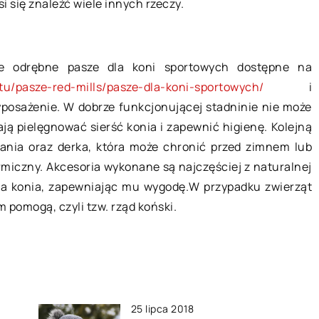
 się znaleźć wiele innych rzeczy.
Sprzedaż samochodu w skupie a
że Twoja firma
– kiedy warto to zrobić?
e i że nie ma nic,
ić. Ale jeśli
Doświadczeni kierowcy często jeż
uje odrębne pasze dla koni sportowych dostępne na
jednym samochodem przez wiele la
ktu/pasze-red-mills/pasze-dla-koni-sportowych/
i
ale nawet w przypadku najbardziej
yposażenie. W dobrze funkcjonującej stadninie nie może
wytrzymałego auta, w końcu
ją pielęgnować sierść konia i zapewnić higienę. Kolejną
przychodzi czas […]
żania oraz derka, która może chronić przed zimnem lub
miczny. Akcesoria wykonane są najczęściej z naturalnej
ała konia, zapewniając mu wygodę.W przypadku zwierząt
 pomogą, czyli tzw. rząd koński.
25 lipca 2018