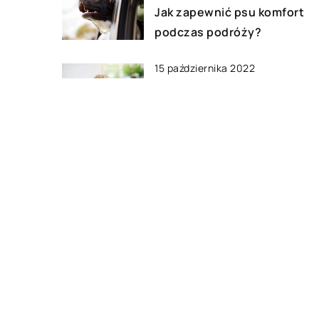
Jak zapewnić psu komfort
podczas podróży?
15 października 2022
Nietypowe pomysły na prez
mikołajkowy dla dziecka
23 stycznia 2023
Czy możesz wynająć namiot
imprezę?
DODAJ KOMENTARZ