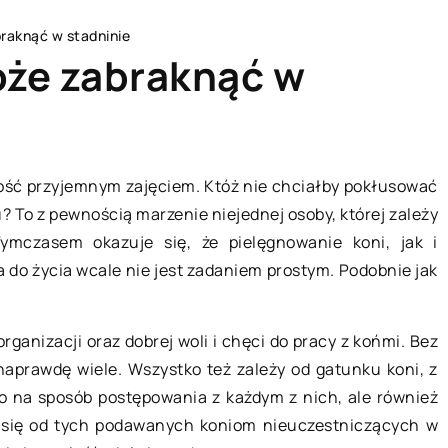
braknąć w stadninie
oże zabraknąć w
NG
CZŁOWIEK I STYL
ość przyjemnym zajęciem. Któż nie chciałby pokłusować
? To z pewnością marzenie niejednej osoby, której zależy
Tymczasem okazuje się, że pielęgnowanie koni, jak i
 do życia wcale nie jest zadaniem prostym. Podobnie jak
2
ganizacji oraz dobrej woli i chęci do pracy z końmi. Bez
 naprawdę wiele. Wszystko też zależy od gatunku koni, z
ko na sposób postępowania z każdym z nich, ale również
17 lipca 2021
ia mogą pomoc w
 się od tych podawanych koniom nieuczestniczących w
rmy?