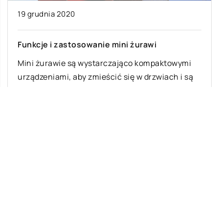
19 grudnia 2020
Funkcje i zastosowanie mini żurawi
Mini żurawie są wystarczająco kompaktowymi
urządzeniami, aby zmieścić się w drzwiach i są
idealnym rozwiązaniem dla wielu zastosowań,
gdzie dostępność […]
Ostatnie wpisy
Z jakich elementów składa się układ
zawieszenia w samochodach osobowych?