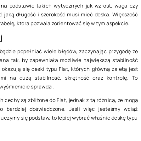
na podstawie takich wytycznych jak wzrost, waga czy
ki kontaktowe –
ić jaką długość i szerokość musi mieć deska. Większość
08 lutego 2019
belę, która pozwala zorientować się w tym aspekcie.
j właśnie
j
kowzroczność,
Klasyczny czy sportowy – jaki
ną wadę wzroku,
będzie popełniać wiele błędów, zaczynając przygodę ze
zegarek wybrać?
en niepokój.
a tak, by zapewniała możliwie największą stabilność
Wybór zegarka powinien być
tanie, […]
okazują się deski typu Flat, których główną zaletą jest
podyktowany nie tylko modą, wszak
ymi na dużą stabilność, skrętność oraz kontrolę. To
ta współczesna dopuszcza
 wyśmienicie sprawdzi.
współistnienie różnych trendów.
Każdy dobiera sobie zatem dodatki
 cechy są zbliżone do Flat, jednak z tą różnicą, że mogą
[…]
 bardziej doświadczone. Jeśli więc jesteśmy wciąż
uczymy się podstaw, to lepiej wybrać właśnie deskę typu