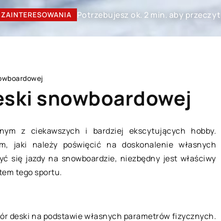
Potrzebujesz ok. 2 min. aby przeczyt
ZAINTERESOWANIA
nowboardowej
deski snowboardowej
nym z ciekawszych i bardziej ekscytujących hobby.
m, jaki należy poświęcić na doskonalenie własnych
CZŁOWIEK I STYL
yć się jazdy na snowboardzie, niezbędny jest właściwy
tem tego sportu.
bór deski na podstawie własnych parametrów fizycznych.