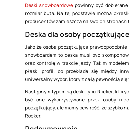
Deski snowboardowe
powinny być dobierane 
Okulary czy soczew
rozmiar buta. Na tej podstawie można określ
na co postawić?
producentów zamieszcza na swoich stronach ta
Każda osoba, u które
Deska dla osoby początkujące
zdiagnozowano krót
astygmatyzm lub in
Jako że osoba początkująca prawdopodobnie 
może odczuwać pewi
snowboardem to deska musi być skomponowan
Pojawia się wtedy py
oraz kontrolę w trakcie jazdy. Takim modelem 
płaski profil, co przekłada się między inn
uniwersalny wybór, który z całą pewnością się
Następnym typem są deski typu Rocker, których
być one wykorzystywane przez osoby nieco
początkujący, ale mamy pewność, że szybko na
Rocker.
Podsumowanie