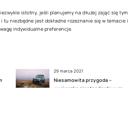
zwykle istotny, jeśli planujemy na dłużej zająć się tym
k i tu niezbędne jest dokładne rozeznanie się w temacie i
uwagę indywidualne preferencje.
29 marca 2021
m
Niesamowita przygoda –
wycieczka niestandardowym
samochodem po górach
27 marca 2021
Jak w łatwy sposób pozbyć się
niechcianego auta?