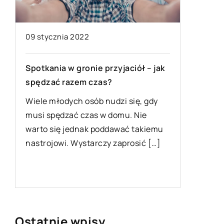
Okulary
na co p
09 stycznia 2022
Każda os
zdiagno
Spotkania w gronie przyjaciół – jak
astygmat
spędzać razem czas?
może od
Wiele młodych osób nudzi się, gdy
Pojawia 
musi spędzać czas w domu. Nie
warto się jednak poddawać takiemu
nastrojowi. Wystarczy zaprosić […]
Ostatnie wpisy