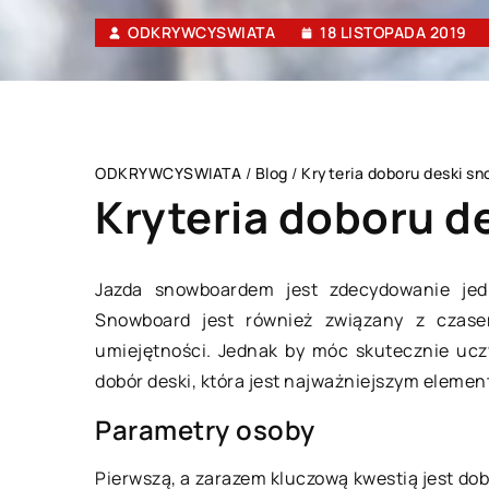
ODKRYWCYSWIATA
18 LISTOPADA 2019
ODKRYWCYSWIATA
/
Blog
/
Kryteria doboru deski s
Kryteria doboru 
Jazda snowboardem jest zdecydowanie jed
Snowboard jest również związany z czase
FORMA I ZDROWIE
umiejętności. Jednak by móc skutecznie ucz
dobór deski, która jest najważniejszym elemen
Parametry osoby
31 marca 2021
Pierwszą, a zarazem kluczową kwestią jest do