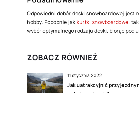
Odpowiedni dobór deski snowboardowej jest nie
hobby. Podobnie jak
kurtki snowboardowe
, ta
wybór optymalnego rodzaju deski, biorąc pod 
ZOBACZ RÓWNIEŻ
11 stycznia 2022
Jak uatrakcyjnić przyjezdny
pobyt w górach?
13 sierpnia 2021
Co jest potrzebne do
rozpoczęcia przygody z