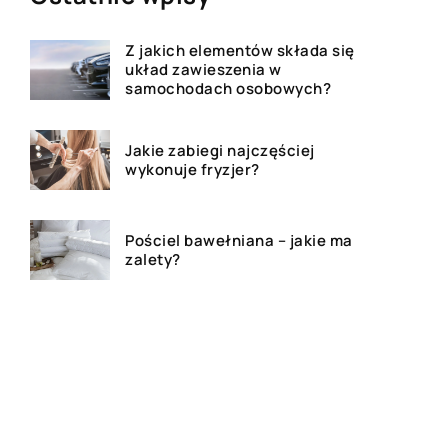
Z jakich elementów składa się
układ zawieszenia w
samochodach osobowych?
Jakie zabiegi najczęściej
wykonuje fryzjer?
Pościel bawełniana – jakie ma
zalety?
Gluten – co warto wiedzieć?
Bluza z własnym nadrukiem –
czy to dobry pomysł na