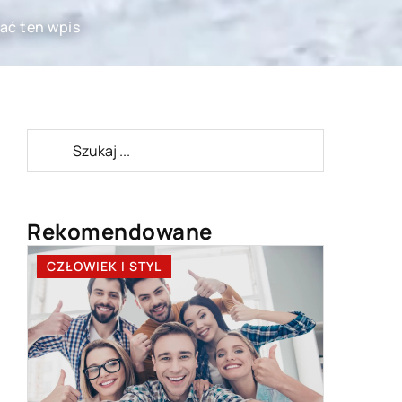
ać ten wpis
Rekomendowane
CZŁOWIEK I STYL
FORMA I
31 marca