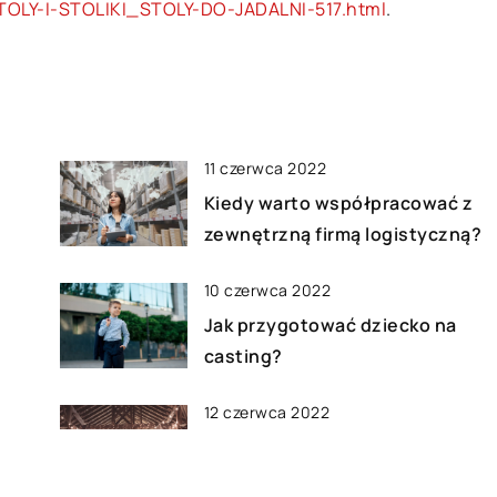
OLY-I-STOLIKI_STOLY-DO-JADALNI-517.html
.
jesteśmy
Jeśli chcemy pracować efektywniej,
też jest 
dobrze wyposażyć biuro w szybki
sprzęt z najwyższej […]
11 czerwca 2022
Kiedy warto współpracować z
zewnętrzną firmą logistyczną?
10 czerwca 2022
Jak przygotować dziecko na
casting?
12 czerwca 2022
m
Girlandy – niesamowite
pomysły na dekoracje