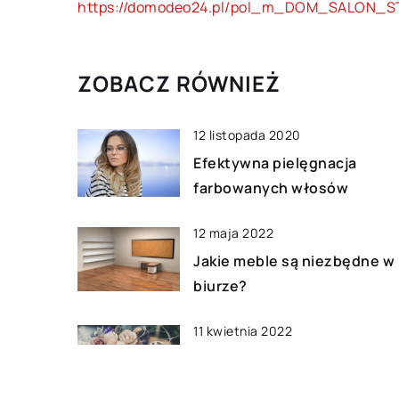
https://domodeo24.pl/pol_m_DOM_SALON_ST
Miłym akcentem, na który czeka
większość z nas, są Święta. […]
ZOBACZ RÓWNIEŻ
12 listopada 2020
Efektywna pielęgnacja
farbowanych włosów
12 maja 2022
Jakie meble są niezbędne w
biurze?
11 kwietnia 2022
Dlaczego kwiaty są idealny
prezentem na różne okazje?