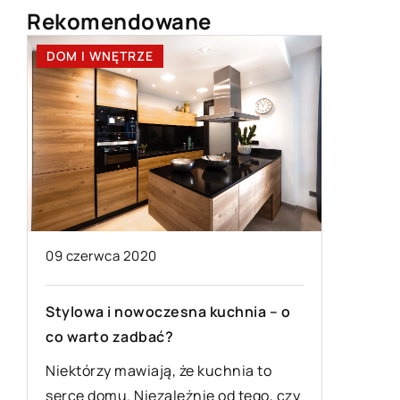
Rekomendowane
NĘTRZE
DOM I WNĘTRZE
ca 2020
28 listopada 2020
i nowoczesna kuchnia – o
Pomysłowy prezent pod
o zadbać?
co wybrać dla bliskich?
y mawiają, że kuchnia to
Wielkimi krokami zbliża 
mu. Niezależnie od tego, czy
tego ciężkiego dla wszys