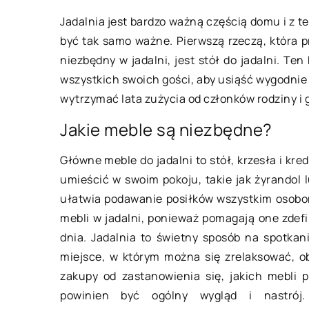
Jadalnia jest bardzo ważną częścią domu i z t
być tak samo ważne. Pierwszą rzeczą, która p
DOM I WNĘTRZE
niezbędny w jadalni, jest stół do jadalni. T
wszystkich swoich gości, aby usiąść wygodnie i 
wytrzymać lata zużycia od członków rodziny i 
Jakie meble są niezbędne?
Główne meble do jadalni to stół, krzesła i kr
umieścić w swoim pokoju, takie jak żyrandol l
28 listopada 2020
ułatwia podawanie posiłków wszystkim osobom
mebli w jadalni, ponieważ pomagają one zdefi
dnia. Jadalnia to świetny sposób na spotkani
Pomysłowy prezent pod choinkę –
miejsce, w którym można się zrelaksować, obe
co wybrać dla bliskich?
zakupy od zastanowienia się, jakich mebli po
Wielkimi krokami zbliża się koniec
powinien być ogólny wygląd i nastrój
tego ciężkiego dla wszystkich roku.