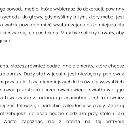
ego powodu meble, które wybierasz do dekoracji, powinny
rzychodzi do głowy, gdy myślimy o tym, który mebel jest
BIZNES I MARKETING
DOM I W
en kawałek powinien mieć wystarczająco dużo miejsca dla
cieszyć się ich posiłek na. Musi być solidny i trwały, aby
gości.
edens. Możesz również dodać inne elementy, które chcesz
ub obrazy. Duży stół w jadalni jest niezbędny, ponieważ
09 czerw
15 stycznia 2020
 przy stole. Użyj ciemniejszych kolorów dla wszystkich
niować przestrzeń i przechwycić więcej światła w ciągu
a towarzyskie z rodziną i przyjaciółmi. Jest to również
Stylowa 
Jak wyposażyć biuro, by pracować
jrzeć telewizję i nadrobić zaległości w pracy. Zacznij
co wart
efektywniej?
trzebujesz, ile osób będzie siedziało przy stole i jaki
Niektórz
Wyposażenie biura nie musi
. Warto zapoznać się z ofertą na tej witrynie
serce do
nadwyrężać budżetu naszej firmy.