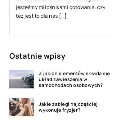
 miłośnikami gotowania, czy
Miłym akcentem, na któr
to dla nas […]
większość z nas, są Świę
Ostatnie wpisy
Z jakich elementów składa się
układ zawieszenia w
samochodach osobowych?
Jakie zabiegi najczęściej
wykonuje fryzjer?
Pościel bawełniana – jakie ma
zalety?