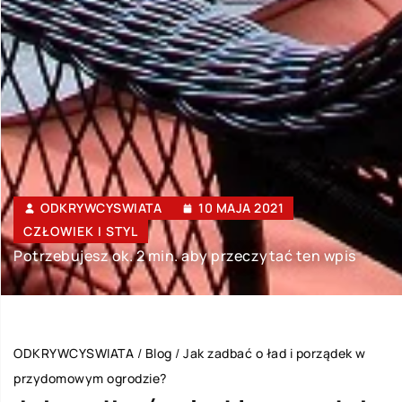
ODKRYWCYSWIATA
10 MAJA 2021
CZŁOWIEK I STYL
Potrzebujesz ok. 2 min. aby przeczytać ten wpis
ODKRYWCYSWIATA
/
Blog
/
Jak zadbać o ład i porządek w
przydomowym ogrodzie?