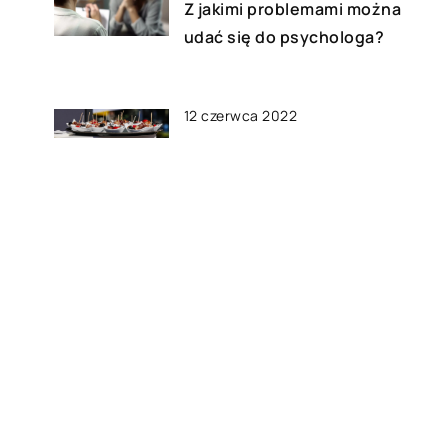
ć
Z jakimi problemami można
udać się do psychologa?
12 czerwca 2022
Do czego może się przydać
tacka do serwowania?
12 maja 2022
Na co zwrócić uwagę
wybierając okulary
go?
przeciwsłoneczne?