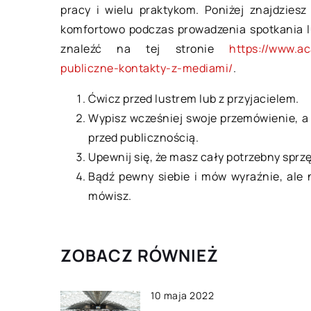
pracy i wielu praktykom. Poniżej znajdzies
Czy modne ubrania
komfortowo podczas prowadzenia spotkania l
być też komfortow
znaleźć na tej stronie
https://www.ac
Wybór ciekawych fa
publiczne-kontakty-z-mediami/
.
dziecięcej jest ogro
Ćwicz przed lustrem lub z przyjacielem.
rodziców zwraca uwa
Wypisz wcześniej swoje przemówienie, a n
najmłodszych lat na 
przed publicznością.
Upewnij się, że masz cały potrzebny sprz
Bądź pewny siebie i mów wyraźnie, ale 
mówisz.
ZOBACZ RÓWNIEŻ
10 maja 2022