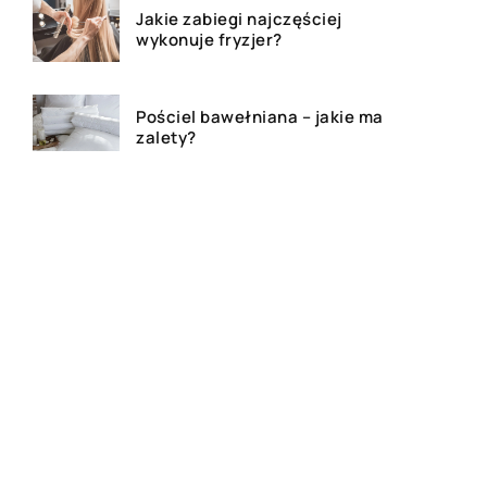
Jakie zabiegi najczęściej
wykonuje fryzjer?
Pościel bawełniana – jakie ma
zalety?
Gluten – co warto wiedzieć?
Bluza z własnym nadrukiem –
czy to dobry pomysł na
prezent?
Festiwale muzyczne – na czym
polegają?