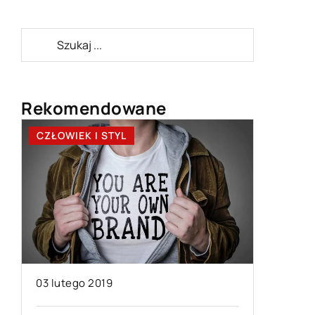
Rekomendowane
CZŁOWIEK I STYL
CZŁOWIE
03 lutego 2019
28 grudn