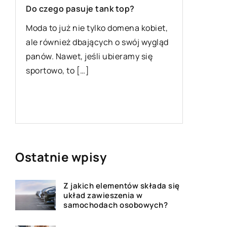
Do czego pasuje tank top?
Czy mod
Moda to już nie tylko domena kobiet,
być też
ale również dbających o swój wygląd
Wybór c
panów. Nawet, jeśli ubieramy się
dziecięc
sportowo, to […]
rodziców
najmłods
Ostatnie wpisy
Z jakich elementów składa się
układ zawieszenia w
samochodach osobowych?