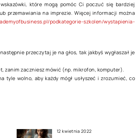
z wskazówki, które mogą pomóc Ci poczuć się bardziej
 dziecięce mogą
Jakie cechy powinny zawierać
ub przemawiania na imprezie. Więcej informacji można
e?
szafki kuchenne?
ademyofbusiness.pl/podkategorie-szkolen/wystapienia-
sonów odzieży
Szafka kuchenna to serce Twojego
mny, a wielu
domu. To tam przygotowujesz
gę już od
posiłki, przechowujesz żywność i
astępnie przeczytaj je na głos, tak jakbyś wygłaszał je
to, aby ich […]
zapasy oraz zabawiasz gości.
Niezależnie od tego, […]
ęt, zanim zaczniesz mówić (np. mikrofon, komputer).
na tyle wolno, aby każdy mógł usłyszeć i zrozumieć, co
12 kwietnia 2022