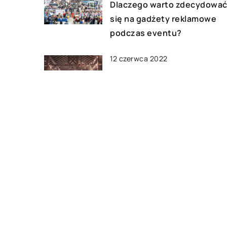
Dlaczego warto zdecydowa
się na gadżety reklamowe
podczas eventu?
12 czerwca 2022
Girlandy – niesamowite
pomysły na dekoracje
10 kwietnia 2022
Kto jest zobowiązany do
utworzenia instrukcji
bezpieczeństwa pożarowe
DODAJ KOMENTARZ