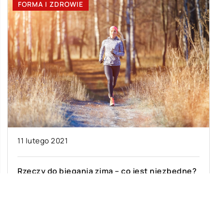
FORMA I ZDROWIE
11 lutego 2021
Rzeczy do biegania zimą – co jest niezbędne?
Bieganie podbiło serca miłośników sportu na
całym świecie. Jest korzystne dla kondycji,
zdrowia i samopoczucia oraz może być