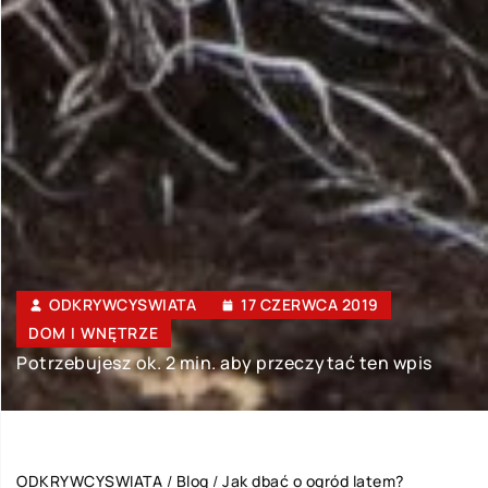
ODKRYWCYSWIATA
17 CZERWCA 2019
DOM I WNĘTRZE
Potrzebujesz ok. 2 min. aby przeczytać ten wpis
ODKRYWCYSWIATA
/
Blog
/
Jak dbać o ogród latem?