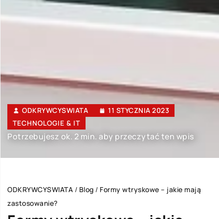
ODKRYWCYSWIATA
11 STYCZNIA 2023
TECHNOLOGIE & IT
Potrzebujesz ok. 2 min. aby przeczytać ten wpis
ODKRYWCYSWIATA
/
Blog
/
Formy wtryskowe – jakie mają
zastosowanie?