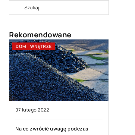
Rekomendowane
DOM I WNĘTRZE
BEZ KAT
07 lutego 2022
18 kwiet
Na co zwrócić uwagę podczas
y
Jaki stó