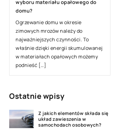
wyboru materiału opałowego do
Znalezie
domu?
zadowala
Ogrzewanie domu w okresie
może być
zimowych mrozów należy do
konkretn
najważniejszych czynności. To
do swoje
właśnie dzięki energii skumulowanej
w materiałach opałowych możemy
podnieść […]
Ostatnie wpisy
Z jakich elementów składa się
układ zawieszenia w
samochodach osobowych?