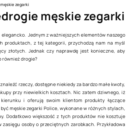
 męskie zegarki
edrogie męskie zegarki
 i elegancko. Jednym z ważniejszych elementów naszego
ch produktach, z tej kategorii, przychodzą nam na myśl
DOM I WNĘTRZE
ięcy złotych. Jednak czy naprawdę jest konieczne, aby
o również drogie?
 znaleźć rzeczy, dostępne niekiedy za bardzo małe kwoty,
akupy przy niewielkich kosztach. Nic zatem dziwnego, iż
kierunku i oferują swoim klientom produkty łączące
08 czerwca 2019
być męskie zegarki Police, wykonane w różnych stylach,
by. Dodatkowo większość z tych produktów nie kosztuje
Pościel dla dzieci i dorosłych – cz
 w zasięgu osoby o przeciętnych zarobkach. Przykładowa
 wybrać?