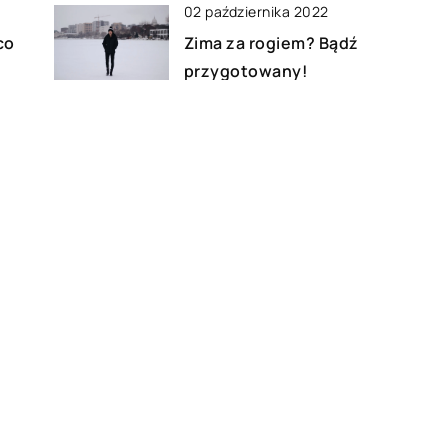
02 października 2022
co
Zima za rogiem? Bądź
przygotowany!
23 czerwca 2019
Czy akcesoria dziecięce muszą
pochodzić od dobrych
producentów?