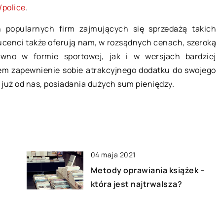
ma jakieś różnice?
/police
.
dniego i
Człowiek przesypia znaczną część
 popularnych firm zajmujących się sprzedażą takich
u do jadalni
swojego życia. Sen jest niezbędnym
ducenci także oferują nam, w rozsądnych cenach, szeroką
li szukasz
czynnikiem prawidłowego
no w formie sportowej, jak i w wersjach bardziej
u lub stylu stołu
funkcjonowania organizmu, a
em zapewnienie sobie atrakcyjnego dodatku do swojego
]
związane z nim nieprawidłowości
 już od nas, posiadania dużych sum pieniędzy.
silne wpływają […]
04 maja 2021
Metody oprawiania książek –
która jest najtrwalsza?