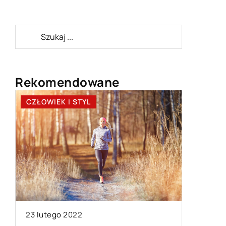
Rekomendowane
CZŁOWIEK I STYL
BIZNES 
05 marca
23 lutego 2022