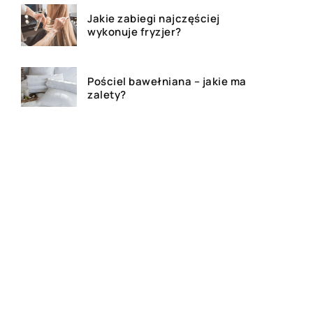
Jakie zabiegi najczęściej
wykonuje fryzjer?
Pościel bawełniana – jakie ma
zalety?
Gluten – co warto wiedzieć?
Bluza z własnym nadrukiem –
czy to dobry pomysł na
prezent?
Festiwale muzyczne – na czym
polegają?