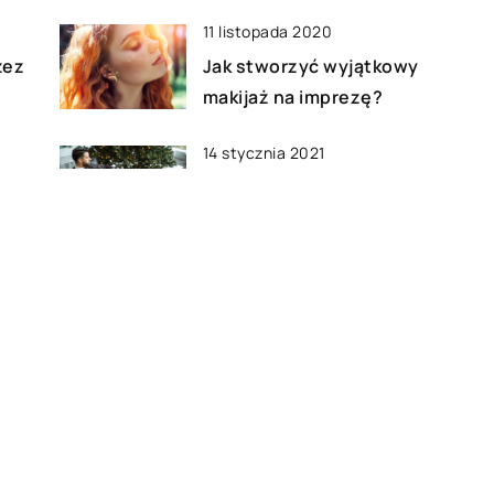
11 listopada 2020
zez
Jak stworzyć wyjątkowy
makijaż na imprezę?
14 stycznia 2021
Obuwie męskie, które
podkreśli szyk i styl
14 lipca 2021
na
Jakie akcesoria nabyć, aby
cieszyć się w pełni VR’em?