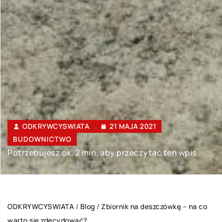
ODKRYWCYSWIATA
21 MAJA 2021
BUDOWNICTWO
Potrzebujesz ok. 2 min. aby przeczytać ten wpis
ODKRYWCYSWIATA
/
Blog
/
Zbiornik na deszczówkę – na co
warto się zdecydować?