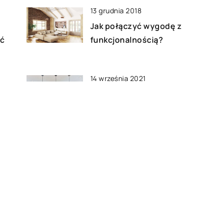
13 grudnia 2018
Jak połączyć wygodę z
ać
funkcjonalnością?
14 września 2021
Dlaczego warto zainwestować
w dobrej jakości oświetlenie
do domu?
31 lipca 2018
et
Ekogroszek – czy opłaca się go
a?
używać?