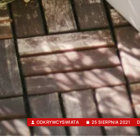
ODKRYWCYSWIATA
25 SIERPNIA 2021
D