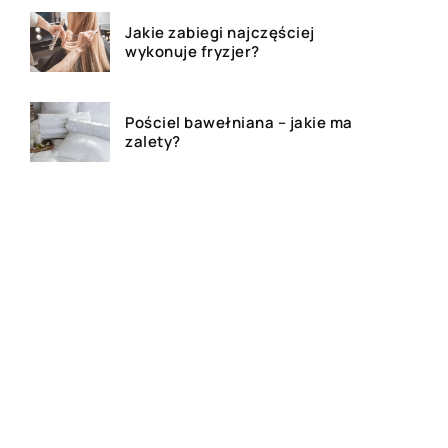
Jakie zabiegi najczęściej
wykonuje fryzjer?
Pościel bawełniana – jakie ma
zalety?
Gluten – co warto wiedzieć?
Bluza z własnym nadrukiem –
czy to dobry pomysł na
prezent?
Festiwale muzyczne – na czym
polegają?