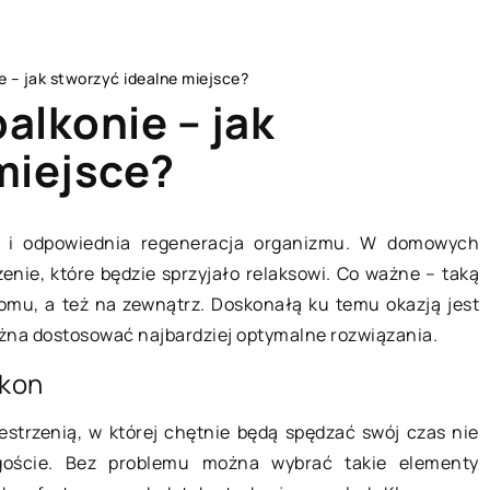
e – jak stworzyć idealne miejsce?
balkonie – jak
miejsce?
FORMA I ZDROWIE
k i odpowiednia regeneracja organizmu. W domowych
nie, które będzie sprzyjało relaksowi. Co ważne – taką
omu, a też na zewnątrz. Doskonałą ku temu okazją jest
ożna dostosować najbardziej optymalne rozwiązania.
lkon
estrzenią, w której chętnie będą spędzać swój czas nie
 goście. Bez problemu można wybrać takie elementy
05 lutego 2020