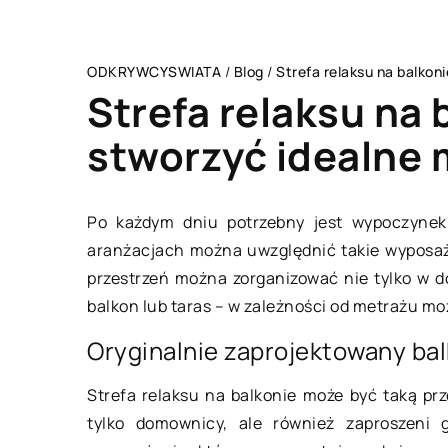
ODKRYWCYSWIATA
/
Blog
/
Strefa relaksu na balkoni
Strefa relaksu na 
stworzyć idealne 
NES I MARKETING
DOM I WNĘTRZE
Po każdym dniu potrzebny jest wypoczyne
aranżacjach można uwzględnić takie wyposaże
przestrzeń można zorganizować nie tylko w d
balkon lub taras – w zależności od metrażu m
Oryginalnie zaprojektowany ba
Strefa relaksu na balkonie może być taką prz
aździernika 2018
tylko domownicy, ale również zaproszeni
17 maja 2022