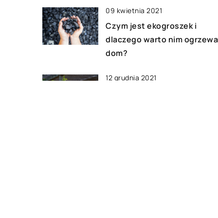
09 kwietnia 2021
Czym jest ekogroszek i
dlaczego warto nim ogrzew
dom?
12 grudnia 2021
Czym zajmuje się architekt
krajobrazu?
25 sierpnia 2020
Jaki wpływ może mieć parap
na odbiór i charakter wnętrz