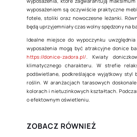
wyposażenia, które zagwarantują maksimum 
 oszczędzać na zakupach
wyposażeniem są oczywiście praktyczne mebl
żywczych?
Jakie są rodzaje 
fotele, stoliki oraz nowoczesne leżanki. Ró
sobów na oszczędzanie jest całe
Płyta meblowa to r
będą uprzyjemniały czas wolny spędzony na ba
stwo. Niestety, zdecydowana
kompozytowego, któ
Idealne miejsce do wypoczynku uwzględnia 
kszość społeczeństwa w myśl
wykorzystywany w 
wyposażenia mogą być atrakcyjne donice ba
a pełną piersią rozrzutnie
Składa się z różnyc
https://donice-zadora.pl/
. Kwiaty doniczko
podaruje zarobionym kapitałem,
tym włókien […]
klimatycznego charakteru. W strefie rel
]
podświetlane, podkreślające wyjątkowy styl
roślin. W aranżacjach tarasowych doskonale
kolorach i nietuzinkowych kształtach. Podcza
o efektownym oświetleniu.
ZOBACZ RÓWNIEŻ