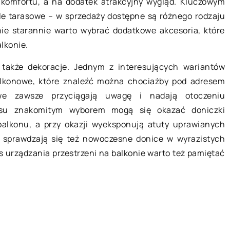
komfortu, a na dodatek atrakcyjny wygląd. Kluczowym
e tarasowe – w sprzedaży dostępne są różnego rodzaju
płyt meblowych?
Czym zajmuje się piezochirurgia
wnie starannie warto wybrać dodatkowe akcesoria, które
odzaj materiału
Z pojęciem piezochirurgii stykają s
lkonie.
ry jest
najczęściej osoby, które po licznyc
także dekoracje. Jednym z interesujących wariantów
budowie mebli.
wizytach u dentystów decydują si
lkonowe, które znaleźć można chociażby pod adresem
h składników, w
na implanty lub będące po […]
we zawsze przyciągają uwagę i nadają otoczeniu
aksu znakomitym wyborem mogą się okazać doniczki
 balkonu, a przy okazji wyeksponują atuty uprawianych
 sprawdzają się też nowoczesne donice w wyrazistych
s urządzania przestrzeni na balkonie warto też pamiętać