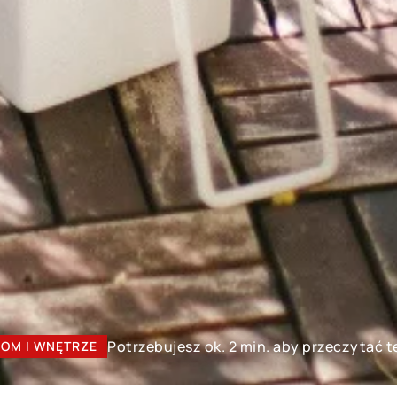
Potrzebujesz ok. 2 min. aby przeczytać t
OM I WNĘTRZE