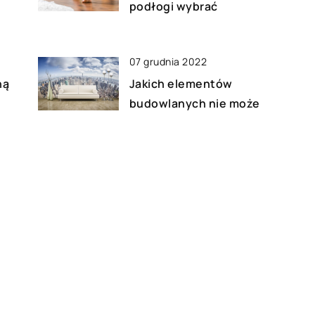
podłogi wybrać
07 grudnia 2022
ną
Jakich elementów
budowlanych nie może
zabraknąć podczas
wykończenia swoich
pomieszczeń w domu?
05 marca 2021
Jak zadbać o prywatność na
własnej posesji?