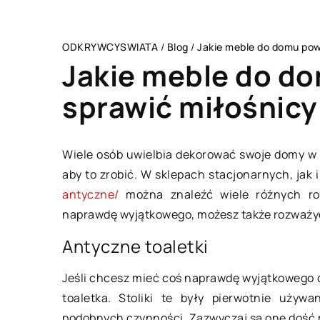
ODKRYWCYSWIATA
/
Blog
/
Jakie meble do domu pow
Jakie meble do do
sprawić miłośnicy
CZŁOWIEK I STYL
Wiele osób uwielbia dekorować swoje domy w 
aby to zrobić. W sklepach stacjonarnych, jak i
antyczne/
można znaleźć wiele różnych rod
naprawdę wyjątkowego, możesz także rozważyć
Antyczne toaletki
Jeśli chcesz mieć coś naprawdę wyjątkowego 
13 stycznia 2022
toaletka. Stoliki te były pierwotnie uży
podobnych czynności. Zazwyczaj są one dość m