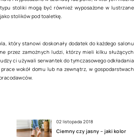
 typu stoliki mogą być również wyposażone w lustrzane
 że kawa z
Kto jest odpowiedzialny za
ako stolików pod toaletkę.
 dobra?
utrzymanie czystości na osiedlu?
inaczej, jeśli
Czystość na polskich osiedlach jest
ób tradycyjny, a
kwestią kontrowersyjną – wielu
la, który stanowi doskonały dodatek do każdego salonu
ana jest z
mieszkańców doskonale wie, że
ane przez zamożnych ludzi, którzy mieli kilku służących
akości ekspres
rzeczywistość jest całkiem inna niż
łudzy ci używali serwantek do tymczasowego odkładania
zapewnienia spółdzielni […]
e prace wokół domu lub na zewnątrz, w gospodarstwach
h pracodawców.
02 listopada 2018
Ciemny czy jasny – jaki kolor