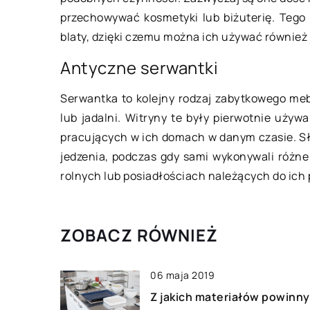
przechowywać kosmetyki lub biżuterię. Tego
Co takiego sprawia,
blaty, dzięki czemu można ich używać również j
ekspresu jest taka
Antyczne serwantki
Kawa może smakować 
zrobiona jest w spos
Serwantka to kolejny rodzaj zabytkowego meb
inaczej, kiedy podaw
lub jadalni. Witryny te były pierwotnie używ
ekspresu. Wysokiej j
pracujących w ich domach w danym czasie. S
[…]
jedzenia, podczas gdy sami wykonywali różn
rolnych lub posiadłościach należących do ic
ZOBACZ RÓWNIEŻ
06 maja 2019
Z jakich materiałów powinny