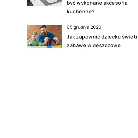
być wykonane akcesoria
kuchenne?
05 grudnia 2020
Jak zapewnić dziecku świet
zabawę w deszczowe
popołudnie?
25 stycznia 2023
Nowoczesne ogrodzenia do
domów