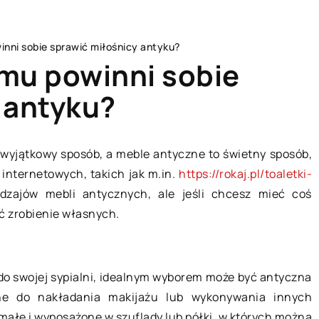
inni sobie sprawić miłośnicy antyku?
mu powinni sobie
 antyku?
DOM I WNĘTRZE
wyjątkowy sposób, a meble antyczne to świetny sposób,
 internetowych, takich jak m.in.
https://rokaj.pl/toaletki-
zajów mebli antycznych, ale jeśli chcesz mieć coś
 zrobienie własnych.
do swojej sypialni, idealnym wyborem może być antyczna
wane do nakładania makijażu lub wykonywania innych
28 maja 2021
ałe i wyposażone w szuflady lub półki, w których można