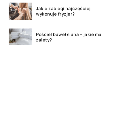
Jakie zabiegi najczęściej
wykonuje fryzjer?
Pościel bawełniana – jakie ma
zalety?
Gluten – co warto wiedzieć?
Bluza z własnym nadrukiem –
czy to dobry pomysł na
prezent?
Festiwale muzyczne – na czym
polegają?