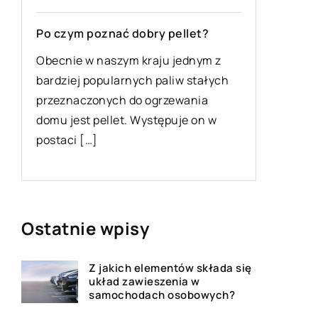
Co takie
Po czym poznać dobry pellet?
ekspresu
Obecnie w naszym kraju jednym z
Kawa moż
bardziej popularnych paliw stałych
zrobiona
przeznaczonych do ogrzewania
inaczej,
domu jest pellet. Występuje on w
ekspresu
postaci […]
[…]
Ostatnie wpisy
Z jakich elementów składa się
układ zawieszenia w
samochodach osobowych?