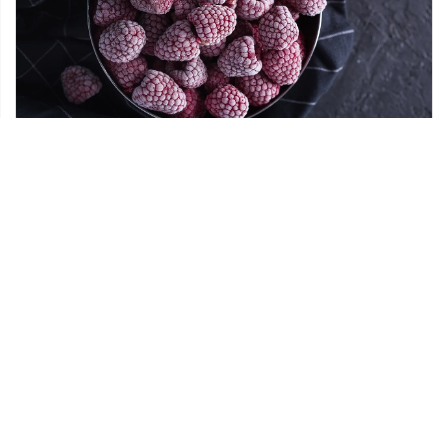
10 lutego 2022
Owoce mrożone – dlaczego warto jej jeść?
Najwięcej witamin mają oczywiście świeże
produkty, jednak teraz, gdy za oknem wciąż jest
mało słońca, a nasza kondycja podupada, warto
[…]