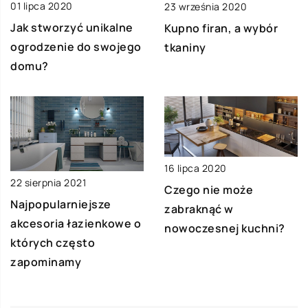
01 lipca 2020
23 września 2020
Jak stworzyć unikalne
Kupno firan, a wybór
ogrodzenie do swojego
tkaniny
domu?
16 lipca 2020
22 sierpnia 2021
Czego nie może
Najpopularniejsze
zabraknąć w
akcesoria łazienkowe o
nowoczesnej kuchni?
których często
zapominamy