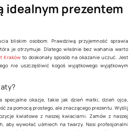
ą idealnym prezentem
TECHNOLOGIE & IT
ucia bliskim osobom. Prawdziwą przyjemność sprawia
która je otrzymuje. Dlatego właśnie bez wahania warto
et Kraków
to doskonały sposób na okazanie uczuć. Jest
czego nie uszczęśliwić kogoś wyjątkowego wyjątkowym
iaty?
 specjalne okazje, takie jak dzień matki, dzień ojca,
20 września 2021
łość za pomocą prostego, ale znaczącego prezentu. Wyślij
mpozycje kwiatowe z naszej kwiaciarni. Zamów z naszej
Najlepszy laptop do pracy w dom
dę z hodowlą
ch, aby wywołać uśmiech na twarzy. Nasi profesjonalni