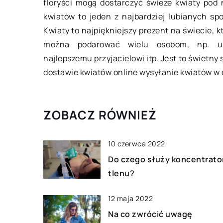
floryści mogą dostarczyć świeże kwiaty pod 
kwiatów to jeden z najbardziej lubianych sp
Hodowla świń nie je
Kwiaty to najpiękniejszy prezent na świecie, 
słabym sercu. Świni
można podarować wielu osobom, np. ukoc
niechlujne zwierzęt
najlepszemu przyjacielowi itp. Jest to świetny
wymagają dużo prac
dostawie kwiatów online wysyłanie kwiatów w d
[…]
ZOBACZ RÓWNIEŻ
10 czerwca 2022
Do czego służy koncentrato
tlenu?
12 maja 2022
Na co zwrócić uwagę