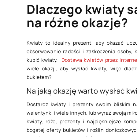
Dlaczego kwiaty s
na różne okazje?
OWIEK I STYL
ZAINTERESOWANIA
aja 2019
Kwiaty to idealny prezent, aby okazać ucz
obserwowanie radości i zaskoczenia osoby, 
ie specjalizacje są możliwe po
kupić kwiaty.
Dostawa kwiatów przez Intern
diach prawniczych?
wiele okazji, aby wysłać kwiaty, więc dla
bukietem?
ne kierunki studiów prawniczych
każdego roku masowo oblegane
Na jaką okazję warto wysłać kw
z kandydatów, co wynika z faktu,
Dostarcz kwiaty i prezenty swoim bliskim na
po ich ukończeniu można […]
02 sierpnia 2022
walentynki i wiele innych, lub wyraź swoją mi
kwiaty, róże, prezenty i najpiękniejsze ko
Jak zacząć przygo
bogatej oferty bukietów i roślin doniczkowy
świń?