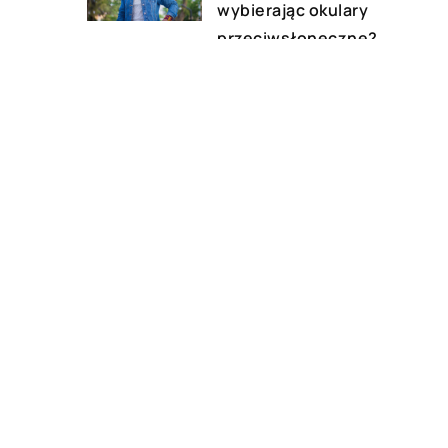
wybierając okulary
przeciwsłoneczne?
10 czerwca 2022
Jak przygotować dziecko na
casting?
DODAJ KOMENTARZ