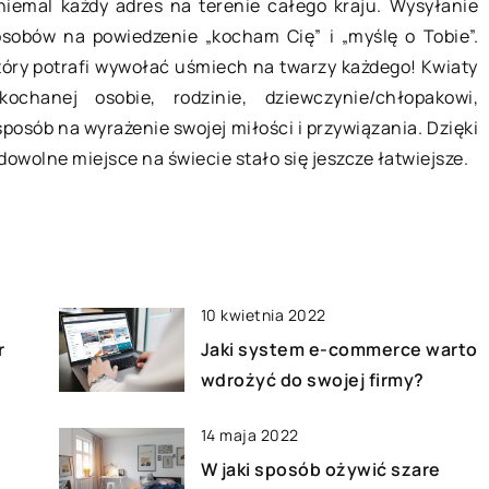
Obecnie coraz więcej osób może
niemal każdy adres na terenie całego kraju. Wysyłanie
realizować zawodowe obowiązki b
osobów na powiedzenie „kocham Cię” i „myślę o Tobie”.
st dla osób o
konieczności opuszczania swojeg
który potrafi wywołać uśmiech na twarzy każdego! Kwiaty
e to duże,
domu. To rozwiązanie, które posia
hanej osobie, rodzinie, dziewczynie/chłopakowi,
a, które
wiele zalet i […]
 sposób na wyrażenie swojej miłości i przywiązania. Dzięki
y i starannego
owolne miejsce na świecie stało się jeszcze łatwiejsze.
10 kwietnia 2022
r
Jaki system e-commerce warto
wdrożyć do swojej firmy?
14 maja 2022
W jaki sposób ożywić szare