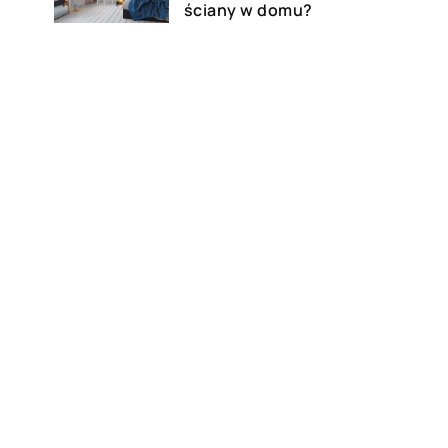
ściany w domu?
12 kwietnia 2022
W jakiej sytuacji należy użyć
kabli rozruchowych?