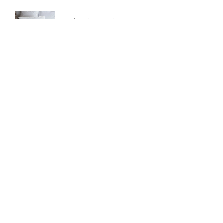
Pościel bawełniana – jakie ma
zalety?
Gluten – co warto wiedzieć?
Bluza z własnym nadrukiem –
czy to dobry pomysł na
prezent?
Festiwale muzyczne – na czym
polegają?