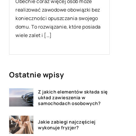
ez
Hodowla
o
słabym 
da
niechlu
wymagaj
[…]
Ostatnie wpisy
Z jakich elementów składa się
układ zawieszenia w
samochodach osobowych?
Jakie zabiegi najczęściej
wykonuje fryzjer?