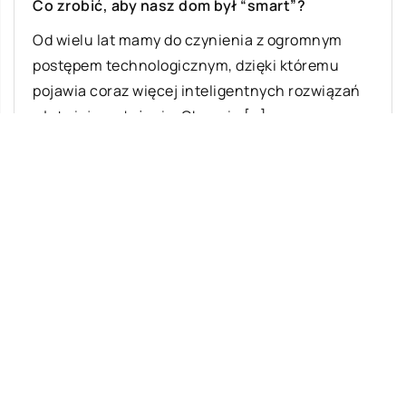
Co zrobić, aby nasz dom był “smart”?
Od wielu lat mamy do czynienia z ogromnym
postępem technologicznym, dzięki któremu
pojawia coraz więcej inteligentnych rozwiązań
ułatwiających życie. Obecnie […]
Ostatnie wpisy
Z jakich elementów składa się układ
zawieszenia w samochodach osobowych?
Jakie zabiegi najczęściej wykonuje
fryzjer?