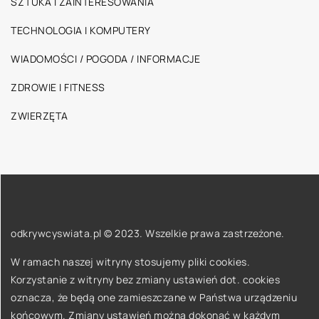
SZTUKA I ZAINTERESOWANIA
TECHNOLOGIA I KOMPUTERY
WIADOMOŚCI / POGODA / INFORMACJE
ZDROWIE I FITNESS
ZWIERZĘTA
odkrywcyswiata.pl © 2023. Wszelkie prawa zastrzeżone.
W ramach naszej witryny stosujemy pliki cookies.
Korzystanie z witryny bez zmiany ustawień dot. cookies
oznacza, że będą one zamieszczane w Państwa urządzeniu
końcowym. Zmiany ustawień można dokonać w każdym