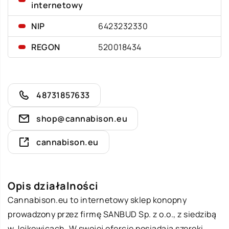
internetowy
NIP
6423232330
REGON
520018434
48731857633
shop@cannabison.eu
cannabison.eu
Opis działalności
Cannabison
.eu to internetowy sklep konopny
prowadzony przez firmę SANBUD Sp. z o.o., z siedzibą
w Jejkowicach. W swojej ofercie posiadają szeroki