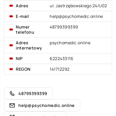
Adres
ul. Jastrzębowskiego 24/U02
E-mail
help@psychomedic.online
Numer
48799399399
telefonu
Adres
psychomedic.online
internetowy
NIP
6222433116
REGON
141712292
48799399399
help@psychomedic.online