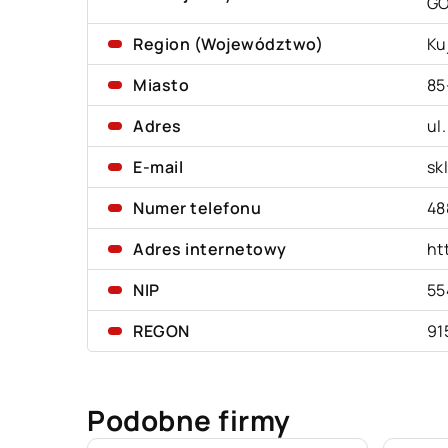
G
Region (Województwo)
Ku
Miasto
85
Adres
ul
E-mail
sk
Numer telefonu
48
Adres internetowy
ht
NIP
55
REGON
91
Podobne firmy