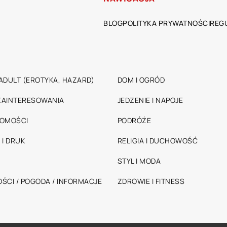
BLOG
POLITYKA PRYWATNOŚCI
REG
ADULT (EROTYKA, HAZARD)
DOM I OGRÓD
 ZAINTERESOWANIA
JEDZENIE I NAPOJE
HOMOŚCI
PODRÓŻE
 I DRUK
RELIGIA I DUCHOWOŚĆ
STYL I MODA
ŚCI / POGODA / INFORMACJE
ZDROWIE I FITNESS