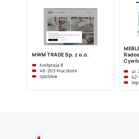
MEBLE
MWM TRADE Sp. z o.o.
Rados
Cywil
Kołłątaja 8
46-203 Kluczbork
ul.
opolskie
42-
ślą