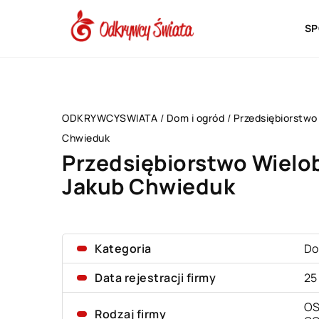
SP
ODKRYWCYSWIATA
/
Dom i ogród
/
Przedsiębiorstwo
Chwieduk
Przedsiębiorstwo Wiel
Jakub Chwieduk
Kategoria
Do
Data rejestracji firmy
25
OS
Rodzaj firmy