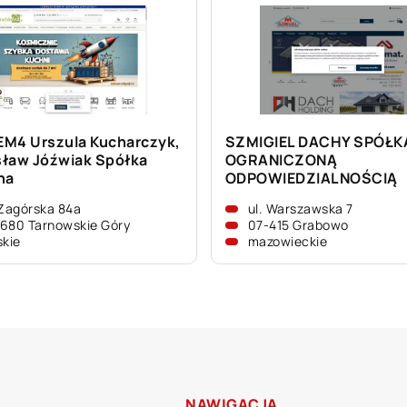
M4 Urszula Kucharczyk,
SZMIGIEL DACHY SPÓŁK
ław Jóźwiak Spółka
OGRANICZONĄ
na
ODPOWIEDZIALNOŚCIĄ
 Zagórska 84a
ul. Warszawska 7
680 Tarnowskie Góry
07-415 Grabowo
skie
mazowieckie
NAWIGACJA