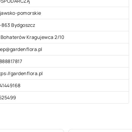
OSPODARCZĄ
jawsko-pomorskie
-863 Bydgoszcz
. Bohaterów Kragujewca 2/10
lep@gardenflora.pl
888817817
tps://gardenflora.pl
41449168
525499