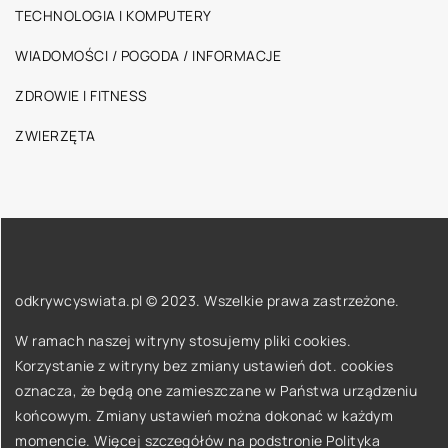
TECHNOLOGIA I KOMPUTERY
WIADOMOŚCI / POGODA / INFORMACJE
ZDROWIE I FITNESS
ZWIERZĘTA
odkrywcyswiata.pl © 2023. Wszelkie prawa zastrzeżone.
W ramach naszej witryny stosujemy pliki cookies.
Korzystanie z witryny bez zmiany ustawień dot. cookies
oznacza, że będą one zamieszczane w Państwa urządzeniu
końcowym. Zmiany ustawień można dokonać w każdym
momencie. Więcej szczegółów na podstronie
Polityka