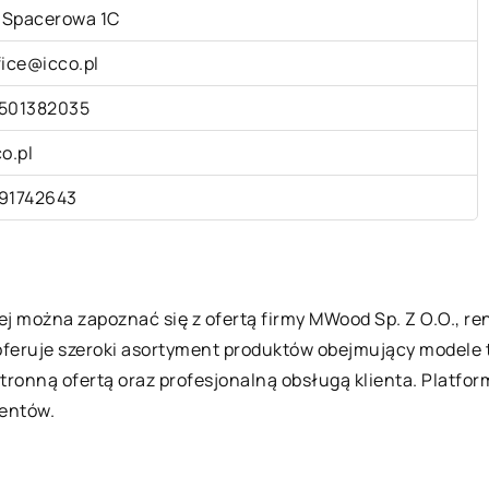
. Spacerowa 1C
fice@icco.pl
501382035
co.pl
91742643
ej można zapoznać się z ofertą firmy MWood Sp. Z O.O., 
oferuje szeroki asortyment produktów obejmujący modele ta
tronną ofertą oraz profesjonalną obsługą klienta. Platfo
ientów.