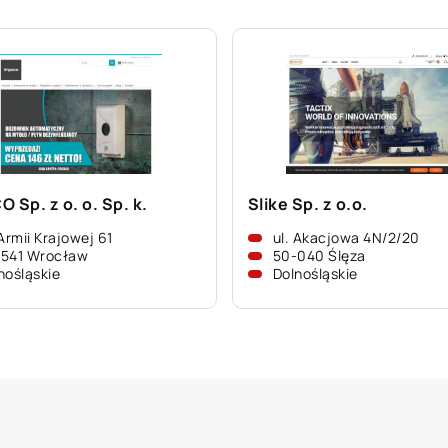
 Sp. z o. o. Sp. k.
Slike Sp. z o.o.
 Armii Krajowej 61
ul. Akacjowa 4N/2/20
-541 Wrocław
50-040 Ślęza
nośląskie
Dolnośląskie