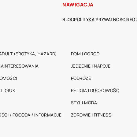
NAWIGACJA
BLOG
POLITYKA PRYWATNOŚCI
REG
ADULT (EROTYKA, HAZARD)
DOM I OGRÓD
 ZAINTERESOWANIA
JEDZENIE I NAPOJE
HOMOŚCI
PODRÓŻE
 I DRUK
RELIGIA I DUCHOWOŚĆ
STYL I MODA
ŚCI / POGODA / INFORMACJE
ZDROWIE I FITNESS