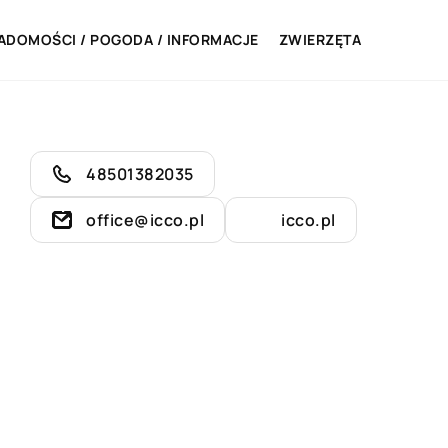
ADOMOŚCI / POGODA / INFORMACJE
ZWIERZĘTA
48501382035
office@icco.pl
icco.pl