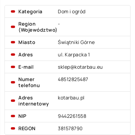
Kategoria
Dom i ogród
Region
-
(Województwo)
Miasto
Świątniki Górne
Adres
ul. Karpacka 1
E-mail
sklep@kotarbau.eu
Numer
48512825487
telefonu
Adres
kotarbau.pl
internetowy
NIP
9442261558
REGON
381578790