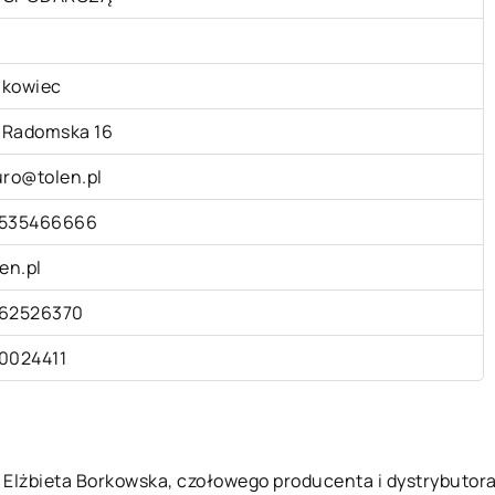
kowiec
. Radomska 16
uro@tolen.pl
535466666
len.pl
62526370
0024411
N Elżbieta Borkowska, czołowego producenta i dystrybuto