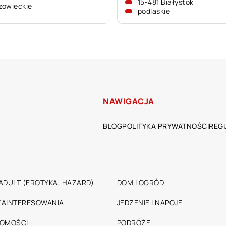
15-481 Białystok
zowieckie
podlaskie
NAWIGACJA
BLOG
POLITYKA PRYWATNOŚCI
REG
ADULT (EROTYKA, HAZARD)
DOM I OGRÓD
 ZAINTERESOWANIA
JEDZENIE I NAPOJE
HOMOŚCI
PODRÓŻE