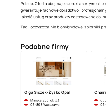
Polsce. Oferta obejmuje szeroki asortyment pr
gwarantuje fachowe doradztwo i profesjonaln
jakość usług oraz produkty dostosowane do in
Tagi: oczyszczalnie biohybrydowe, zbiorniki p
Podobne firmy
Olga Siczek-Żyśko Opa!
Chair
Mińska 25c lok U3
ul.
03-808 Warszawa
05-