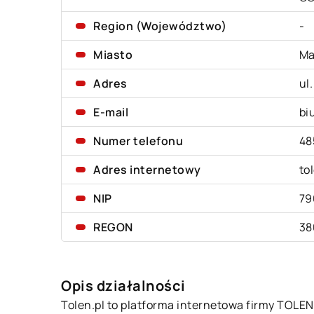
Region (Województwo)
-
Miasto
Ma
Adres
ul
E-mail
bi
Numer telefonu
48
Adres internetowy
to
NIP
79
REGON
38
Opis działalności
Tolen.pl to platforma internetowa firmy TOLE