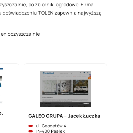
yszczalnie, po zbiorniki ogrodowe. Firma
emu doświadczeniu TOLEN zapewnia najwyższą
len oczyszczalnie
o.
GALEO GRUPA – Jacek Łuczka
ul. Geodetów 4
14-400 Pasłęk