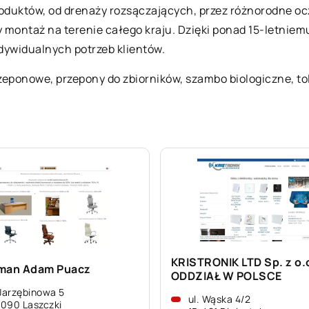
oduktów, od drenaży rozsączających, przez różnorodne ocz
y montaż na terenie całego kraju. Dzięki ponad 15-letni
dywidualnych potrzeb klientów.
rzeponowe, przepony do zbiorników, szambo biologiczne,
to
KRISTRONIK LTD Sp. z o.
man Adam Puacz
ODDZIAŁ W POLSCE
 Jarzębinowa 5
ul. Wąska 4/2
090 Laszczki