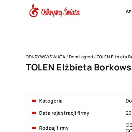
SP
ODKRYWCYSWIATA
/
Dom i ogród
/
TOLEN Elżbieta 
TOLEN Elżbieta Borkows
Kategoria
Do
Data rejestracji firmy
20
OS
Rodzaj firmy
G