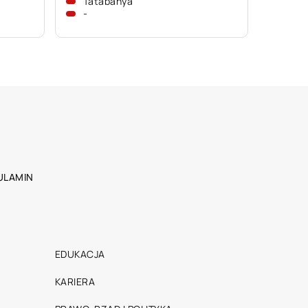
Tatabánya
-
ULAMIN
EDUKACJA
KARIERA