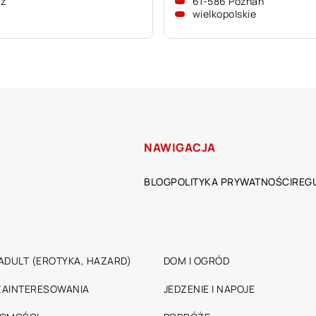
dź
61-586 Poznań
wielkopolskie
NAWIGACJA
BLOG
POLITYKA PRYWATNOŚCI
REG
ADULT (EROTYKA, HAZARD)
DOM I OGRÓD
 ZAINTERESOWANIA
JEDZENIE I NAPOJE