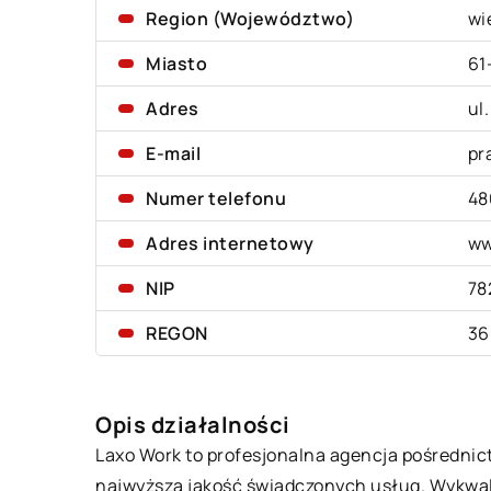
Region (Województwo)
wi
Miasto
61
Adres
ul
E-mail
pr
Numer telefonu
48
Adres internetowy
ww
NIP
78
REGON
36
Opis działalności
Laxo Work to profesjonalna agencja pośrednictw
najwyższą jakość świadczonych usług. Wykwalif