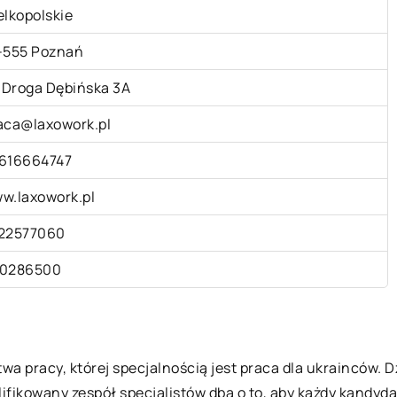
elkopolskie
-555 Poznań
. Droga Dębińska 3A
aca@laxowork.pl
616664747
w.laxowork.pl
22577060
0286500
a pracy, której specjalnością jest praca dla ukrainców. D
ikowany zespół specjalistów dba o to, aby każdy kandydat