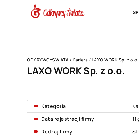
SP
ODKRYWCYSWIATA
/
Kariera
/
LAXO WORK Sp. z o.o.
LAXO WORK Sp. z o.o.
Kategoria
Ka
Data rejestracji firmy
11
Rodzaj firmy
SP