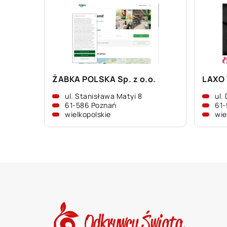
ŻABKA POLSKA Sp. z o.o.
LAXO 
ul. Stanisława Matyi 8
ul.
61-586 Poznań
61-
wielkopolskie
wie