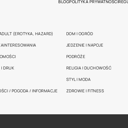
BLOG
POLITYKA PRYWATNOŚCI
REG
ADULT (EROTYKA, HAZARD)
DOM I OGRÓD
 ZAINTERESOWANIA
JEDZENIE I NAPOJE
HOMOŚCI
PODRÓŻE
 I DRUK
RELIGIA I DUCHOWOŚĆ
STYL I MODA
ŚCI / POGODA / INFORMACJE
ZDROWIE I FITNESS