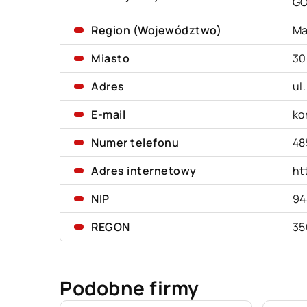
G
Region (Województwo)
Ma
Miasto
30
Adres
ul
E-mail
ko
Numer telefonu
48
Adres internetowy
ht
NIP
94
REGON
35
Podobne firmy