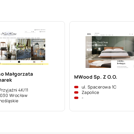
o Małgorzata
MWood Sp. Z O.O.
marek
ul. Spacerowa 1C
 Przyjaźni 4K/11
Zapolice
-030 Wrocław
-
nośląskie