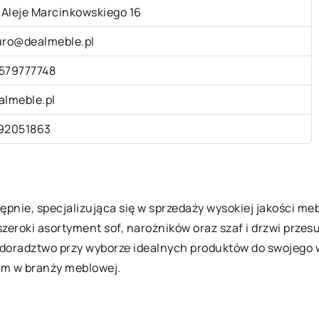
. Aleje Marcinkowskiego 16
uro@dealmeble.pl
579777748
almeble.pl
92051863
pnie, specjalizująca się w sprzedaży wysokiej jakości meb
szeroki asortyment sof, narożników oraz szaf i drzwi prze
 doradztwo przy wyborze idealnych produktów do swojego w
rem w branży meblowej.