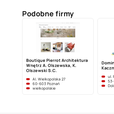
Podobne firmy
Boutique Pierrot Architektura
Domin
Wnętrz A. Olszewska, K.
Kacz
Olszewski S.C.
ul.
Al. Wielkopolska 27
53
60-603 Poznań
Dol
wielkopolskie