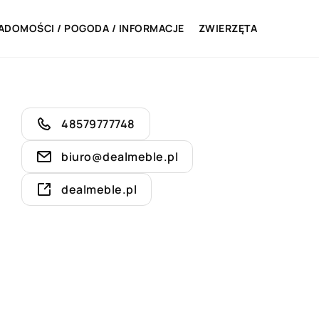
ADOMOŚCI / POGODA / INFORMACJE
ZWIERZĘTA
48579777748
biuro@dealmeble.pl
dealmeble.pl