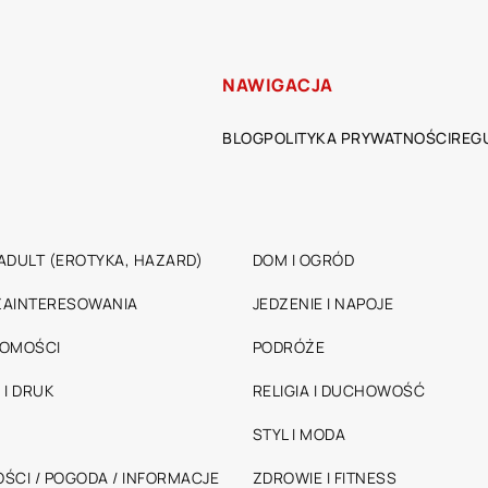
NAWIGACJA
BLOG
POLITYKA PRYWATNOŚCI
REG
ADULT (EROTYKA, HAZARD)
DOM I OGRÓD
 ZAINTERESOWANIA
JEDZENIE I NAPOJE
HOMOŚCI
PODRÓŻE
 I DRUK
RELIGIA I DUCHOWOŚĆ
STYL I MODA
ŚCI / POGODA / INFORMACJE
ZDROWIE I FITNESS