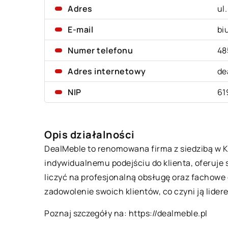
Adres
ul
E-mail
bi
Numer telefonu
48
Adres internetowy
de
NIP
61
Opis działalności
DealMeble to renomowana firma z siedzibą w Kę
indywidualnemu podejściu do klienta, oferuje 
liczyć na profesjonalną obsługę oraz fachowe
zadowolenie swoich klientów, co czyni ją lide
Poznaj szczegóły na:
https://dealmeble.pl