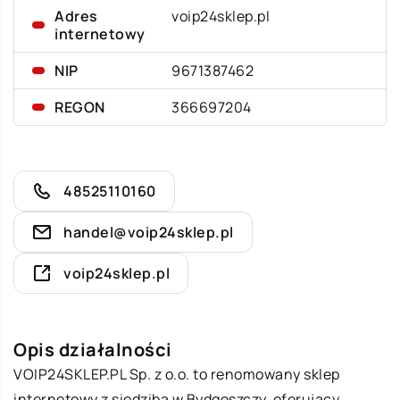
Adres
voip24sklep.pl
internetowy
NIP
9671387462
REGON
366697204
48525110160
handel@voip24sklep.pl
voip24sklep.pl
Opis działalności
VOIP24SKLEP.PL Sp. z o.o. to renomowany sklep
internetowy z siedzibą w Bydgoszczy, oferujący