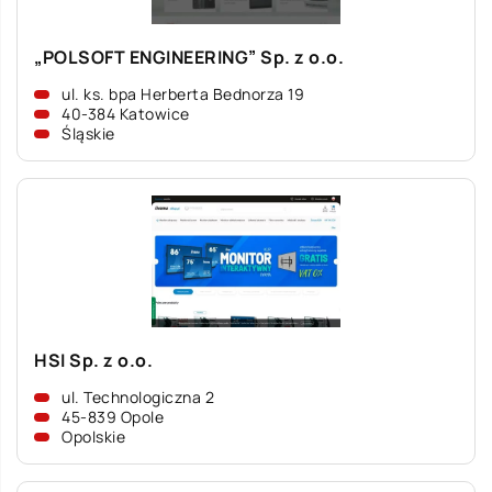
„POLSOFT ENGINEERING” Sp. z o.o.
ul. ks. bpa Herberta Bednorza 19
40-384 Katowice
Śląskie
HSI Sp. z o.o.
ul. Technologiczna 2
45-839 Opole
Opolskie