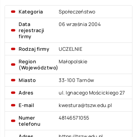
Kategoria
Społeczeństwo
Data
06 września 2004
rejestracji
firmy
Rodzaj firmy
UCZELNIE
Region
Małopolskie
(Województwo)
Miasto
33-100 Tarnów
Adres
ul. Ignacego Mościckiego 27
E-mail
kwestura@tszw.edu.pl
Numer
48146571055
telefonu
Adres
https://tszw.edu.pl