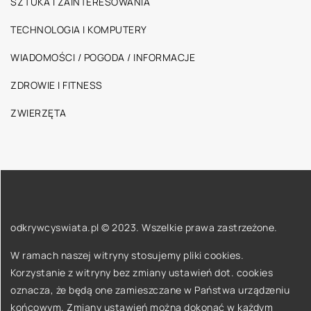
SZTUKA I ZAINTERESOWANIA
TECHNOLOGIA I KOMPUTERY
WIADOMOŚCI / POGODA / INFORMACJE
ZDROWIE I FITNESS
ZWIERZĘTA
odkrywcyswiata.pl © 2023. Wszelkie prawa zastrzeżone.
W ramach naszej witryny stosujemy pliki cookies.
Korzystanie z witryny bez zmiany ustawień dot. cookies
oznacza, że będą one zamieszczane w Państwa urządzeniu
końcowym. Zmiany ustawień można dokonać w każdym