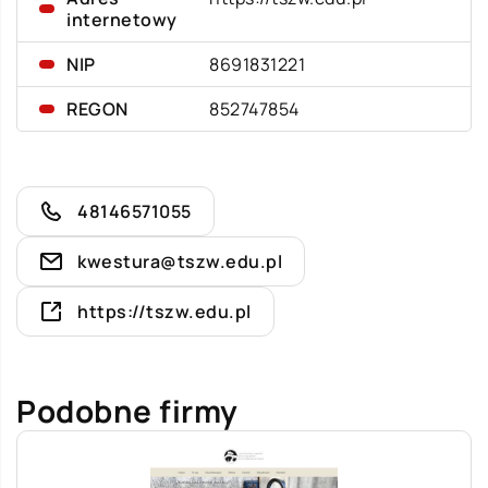
internetowy
NIP
8691831221
REGON
852747854
48146571055
kwestura@tszw.edu.pl
https://tszw.edu.pl
Podobne firmy