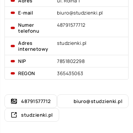
Adres
ul. Rolna 1
E-mail
biuro@studzienki.pl
Numer
48791577712
telefonu
Adres
studzienki.pl
internetowy
NIP
7851802298
REGON
365435063
48791577712
biuro@studzienki.pl
studzienki.pl