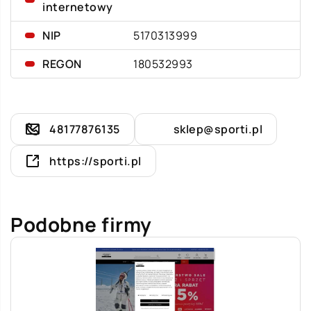
internetowy
NIP
5170313999
REGON
180532993
48177876135
sklep@sporti.pl
https://sporti.pl
Podobne firmy