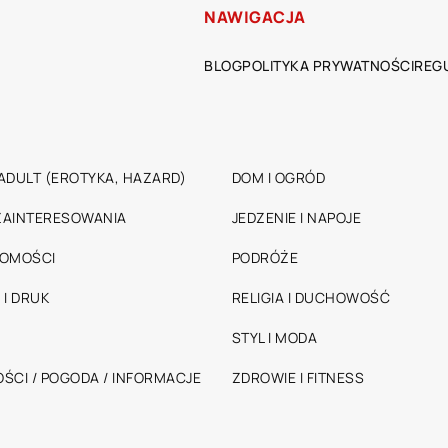
NAWIGACJA
BLOG
POLITYKA PRYWATNOŚCI
REG
ADULT (EROTYKA, HAZARD)
DOM I OGRÓD
 ZAINTERESOWANIA
JEDZENIE I NAPOJE
HOMOŚCI
PODRÓŻE
 I DRUK
RELIGIA I DUCHOWOŚĆ
STYL I MODA
ŚCI / POGODA / INFORMACJE
ZDROWIE I FITNESS