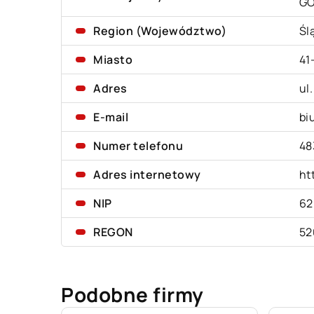
G
Region (Województwo)
Śl
Miasto
41
Adres
ul
E-mail
bi
Numer telefonu
48
Adres internetowy
ht
NIP
62
REGON
52
Podobne firmy