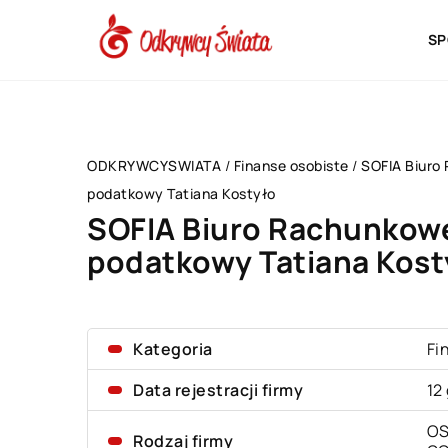
SP
ODKRYWCYSWIATA
/
Finanse osobiste
/
SOFIA Biuro
podatkowy Tatiana Kostyło
SOFIA Biuro Rachunkow
podatkowy Tatiana Kost
Kategoria
Fi
Data rejestracji firmy
12
OS
Rodzaj firmy