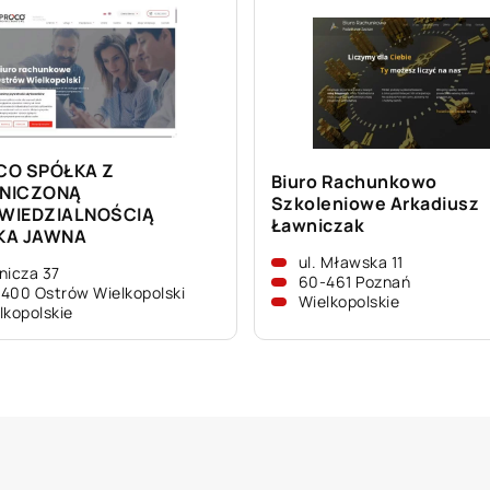
CO SPÓŁKA Z
Biuro Rachunkowo
NICZONĄ
Szkoleniowe Arkadiusz
WIEDZIALNOŚCIĄ
Ławniczak
KA JAWNA
ul. Mławska 11
nicza 37
60-461 Poznań
400 Ostrów Wielkopolski
Wielkopolskie
lkopolskie