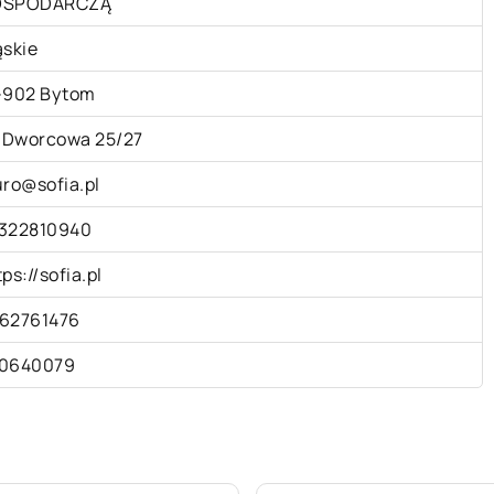
OSPODARCZĄ
ąskie
-902 Bytom
. Dworcowa 25/27
uro@sofia.pl
322810940
tps://sofia.pl
62761476
0640079