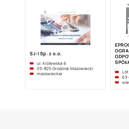
EPRO
OGRA
SJ-I Sp. z o.o.
ODPO
SPÓŁ
ul. Królewska 6
05-825 Grodzisk Mazowiecki
Lot
mazowieckie
63-
wie