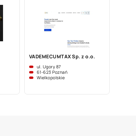
VADEMECUMTAX Sp. z o.o.
ul. Ugory 87
61-623 Poznań
Wielkopolskie