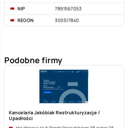
NIP
7891567053
REGON
300517840
Podobne firmy
Kancelaria Jakóbiak Restrukturyzacje /
Upadłości
the Warsaw Hub Rondo Daszyńskiego 2B piętro 26